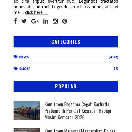
ex clita eripuit evertitur duo. Legendos tractatos
honestatis ad mel. Legendos tractatos honestatis ad
mel. ,
click here →
CATEGORIES
NEWS
(4342)
(1)
SLIDER
POPULAR
Komitmen Bersama Cegah Karhutla,
Prabumulih Perkuat Kesiapan Hadapi
Musim Kemarau 2026
Komitmen Melayani Masyarakat, Polres