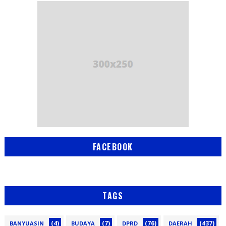
FACEBOOK
TAGS
(4)
(7)
(76)
(437)
BANYUASIN
BUDAYA
DPRD
DAERAH