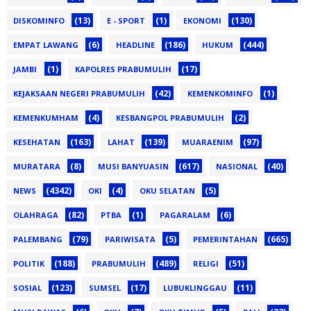
(13)
(1)
(130)
DISKOMINFO
E - SPORT
EKONOMI
(6)
(186)
(444)
EMPAT LAWANG
HEADLINE
HUKUM
(1)
(17)
JAMBI
KAPOLRES PRABUMULIH
(42)
(1)
KEJAKSAAN NEGERI PRABUMULIH
KEMENKOMINFO
(4)
(2)
KEMENKUMHAM
KESBANGPOL PRABUMULIH
(163)
(139)
(97)
KESEHATAN
LAHAT
MUARAENIM
(8)
(617)
(40)
MURATARA
MUSI BANYUASIN
NASIONAL
(4342)
(4)
(5)
NEWS
OKI
OKU SELATAN
(82)
(1)
(6)
OLAHRAGA
PTBA
PAGARALAM
(79)
(5)
(665)
PALEMBANG
PARIWISATA
PEMERINTAHAN
(188)
(489)
(51)
POLITIK
PRABUMULIH
RELIGI
(123)
(17)
(11)
SOSIAL
SUMSEL
LUBUKLINGGAU