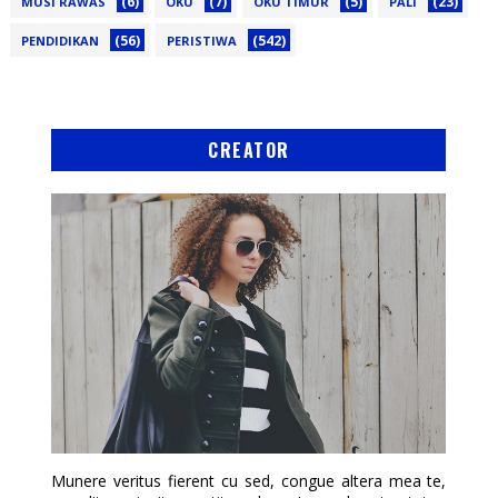
(6)
(7)
(5)
(23)
MUSI RAWAS
OKU
OKU TIMUR
PALI
(56)
(542)
PENDIDIKAN
PERISTIWA
CREATOR
Munere veritus fierent cu sed, congue altera mea te,