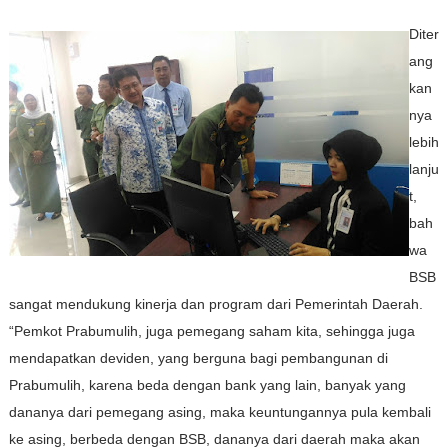
Diter
ang
kan
nya
lebih
lanju
t,
bah
wa
BSB
sangat mendukung kinerja dan program dari Pemerintah Daerah.
“Pemkot Prabumulih, juga pemegang saham kita, sehingga juga
mendapatkan deviden, yang berguna bagi pembangunan di
Prabumulih, karena beda dengan bank yang lain, banyak yang
dananya dari pemegang asing, maka keuntungannya pula kembali
ke asing, berbeda dengan BSB, dananya dari daerah maka akan