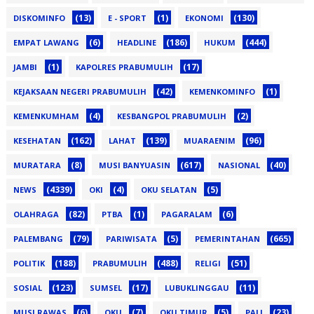
(13)
(1)
(130)
DISKOMINFO
E - SPORT
EKONOMI
(6)
(186)
(444)
EMPAT LAWANG
HEADLINE
HUKUM
(1)
(17)
JAMBI
KAPOLRES PRABUMULIH
(42)
(1)
KEJAKSAAN NEGERI PRABUMULIH
KEMENKOMINFO
(4)
(2)
KEMENKUMHAM
KESBANGPOL PRABUMULIH
(162)
(139)
(96)
KESEHATAN
LAHAT
MUARAENIM
(8)
(617)
(40)
MURATARA
MUSI BANYUASIN
NASIONAL
(4339)
(4)
(5)
NEWS
OKI
OKU SELATAN
(82)
(1)
(6)
OLAHRAGA
PTBA
PAGARALAM
(79)
(5)
(665)
PALEMBANG
PARIWISATA
PEMERINTAHAN
(188)
(488)
(51)
POLITIK
PRABUMULIH
RELIGI
(123)
(17)
(11)
SOSIAL
SUMSEL
LUBUKLINGGAU
(6)
(7)
(5)
(23)
MUSI RAWAS
OKU
OKU TIMUR
PALI