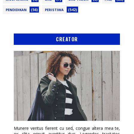
(56)
(542)
PENDIDIKAN
PERISTIWA
CREATOR
Munere veritus fierent cu sed, congue altera mea te,
ex clita eripuit evertitur duo. Legendos tractatos