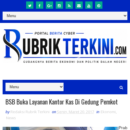
BSB Buka Layanan Kantor Kas Di Gedung Pemkot
by
Redaksi Rubrik Terkini
on
Senin, Maret 20, 2017
in
Ekonomi
,
News
Prab