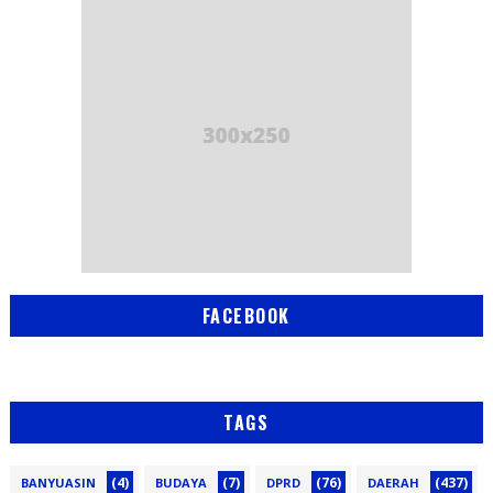
FACEBOOK
TAGS
(4)
(7)
(76)
(437)
BANYUASIN
BUDAYA
DPRD
DAERAH