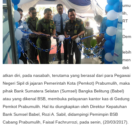
umu
lih,
RT
–
Dem
i
lebih
men
dek
atkan diri, pada nasabah, terutama yang berasal dari para Pegawai
Negeri Sipil di jajaran Pemerintah Kota
(Pemkot) Prabumulih, maka
pihak Bank Sumatera Selatan (Sumsel) Bangka Belitung (Babel)
atau yang dikenal BSB, membuka pelayanan kantor kas di Gedung
Pemkot Prabumulih. Hal itu diungkapkan oleh Direktur Kepatuhan
Bank Sumsel Babel, Rozi A. Sabil, didampingi Pemimpin BSB
Cabang Prabumulih, Faisal Fachrurrozi, pada senin, (20/03/2017).