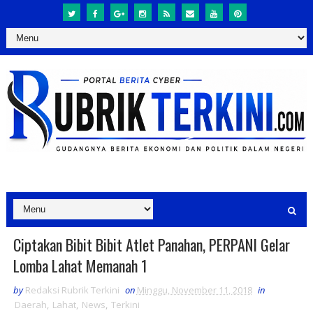
Ciptakan Bibit Bibit Atlet Panahan, PERPANI Gelar
Lomba Lahat Memanah 1
by
Redaksi Rubrik Terkini
on
Minggu, November 11, 2018
in
Daerah
,
Lahat
,
News
,
Terkini