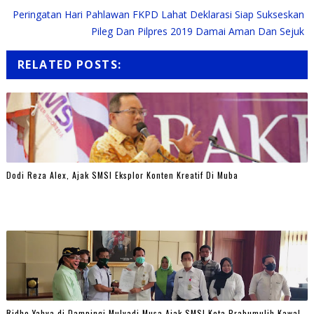
Peringatan Hari Pahlawan FKPD Lahat Deklarasi Siap Sukseskan
Pileg Dan Pilpres 2019 Damai Aman Dan Sejuk
RELATED POSTS:
Dodi Reza Alex, Ajak SMSI Eksplor Konten Kreatif Di Muba
Ridho Yahya di Dampingi Mulyadi Musa Ajak SMSI Kota Prabumulih Kawal