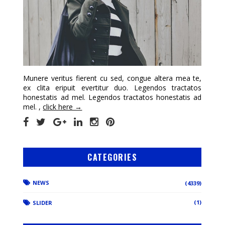
Munere veritus fierent cu sed, congue altera mea te,
ex clita eripuit evertitur duo. Legendos tractatos
honestatis ad mel. Legendos tractatos honestatis ad
mel. ,
click here →
CATEGORIES
NEWS
(4339)
(1)
SLIDER