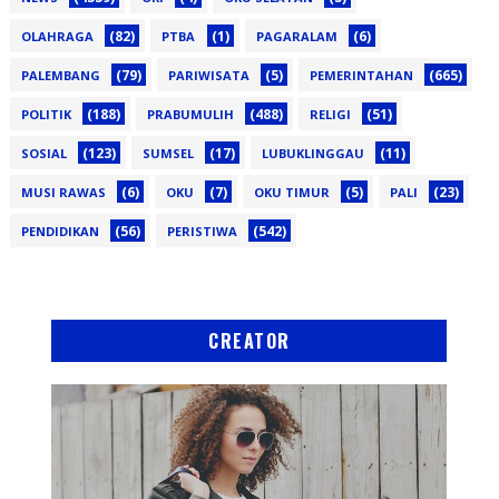
(82)
(1)
(6)
OLAHRAGA
PTBA
PAGARALAM
(79)
(5)
(665)
PALEMBANG
PARIWISATA
PEMERINTAHAN
(188)
(488)
(51)
POLITIK
PRABUMULIH
RELIGI
(123)
(17)
(11)
SOSIAL
SUMSEL
LUBUKLINGGAU
(6)
(7)
(5)
(23)
MUSI RAWAS
OKU
OKU TIMUR
PALI
(56)
(542)
PENDIDIKAN
PERISTIWA
CREATOR