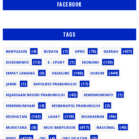
FACEBOOK
TAGS
(4)
(7)
(76)
(437)
BANYUASIN
BUDAYA
DPRD
DAERAH
(13)
(1)
(130)
DISKOMINFO
E - SPORT
EKONOMI
(6)
(186)
(444)
EMPAT LAWANG
HEADLINE
HUKUM
(1)
(17)
JAMBI
KAPOLRES PRABUMULIH
(42)
(1)
KEJAKSAAN NEGERI PRABUMULIH
KEMENKOMINFO
(4)
(2)
KEMENKUMHAM
KESBANGPOL PRABUMULIH
(162)
(139)
(96)
KESEHATAN
LAHAT
MUARAENIM
(8)
(617)
(40)
MURATARA
MUSI BANYUASIN
NASIONAL
(4339)
(4)
(5)
NEWS
OKI
OKU SELATAN