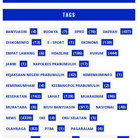
TAGS
(4)
(7)
(76)
(437)
BANYUASIN
BUDAYA
DPRD
DAERAH
(13)
(1)
(130)
DISKOMINFO
E - SPORT
EKONOMI
(6)
(186)
(444)
EMPAT LAWANG
HEADLINE
HUKUM
(1)
(17)
JAMBI
KAPOLRES PRABUMULIH
(42)
(1)
KEJAKSAAN NEGERI PRABUMULIH
KEMENKOMINFO
(4)
(2)
KEMENKUMHAM
KESBANGPOL PRABUMULIH
(162)
(139)
(96)
KESEHATAN
LAHAT
MUARAENIM
(8)
(617)
(40)
MURATARA
MUSI BANYUASIN
NASIONAL
(4339)
(4)
(5)
NEWS
OKI
OKU SELATAN
(82)
(1)
(6)
OLAHRAGA
PTBA
PAGARALAM