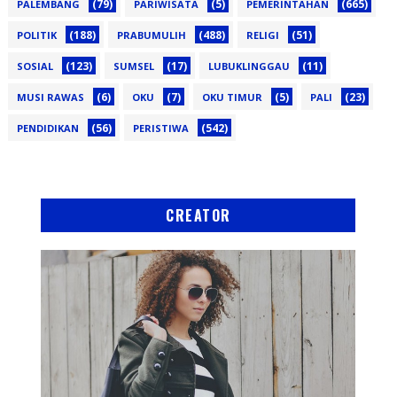
(79)
(5)
(665)
PALEMBANG
PARIWISATA
PEMERINTAHAN
(188)
(488)
(51)
POLITIK
PRABUMULIH
RELIGI
(123)
(17)
(11)
SOSIAL
SUMSEL
LUBUKLINGGAU
(6)
(7)
(5)
(23)
MUSI RAWAS
OKU
OKU TIMUR
PALI
(56)
(542)
PENDIDIKAN
PERISTIWA
CREATOR