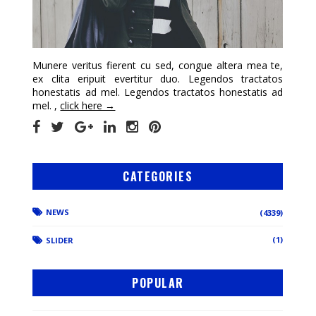
Munere veritus fierent cu sed, congue altera mea te,
ex clita eripuit evertitur duo. Legendos tractatos
honestatis ad mel. Legendos tractatos honestatis ad
mel. ,
click here →
CATEGORIES
NEWS
(4339)
(1)
SLIDER
POPULAR