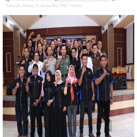
Daerah
,
News
,
Prabumulih
,
PWI
,
Terkini