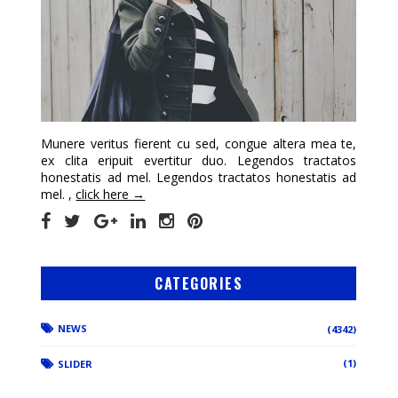
Munere veritus fierent cu sed, congue altera mea te,
ex clita eripuit evertitur duo. Legendos tractatos
honestatis ad mel. Legendos tractatos honestatis ad
mel. ,
click here →
CATEGORIES
NEWS
(4342)
(1)
SLIDER