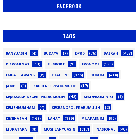
FACEBOOK
TAGS
(4)
(7)
(76)
(437)
BANYUASIN
BUDAYA
DPRD
DAERAH
(13)
(1)
(130)
DISKOMINFO
E - SPORT
EKONOMI
(6)
(186)
(444)
EMPAT LAWANG
HEADLINE
HUKUM
(1)
(17)
JAMBI
KAPOLRES PRABUMULIH
(42)
(1)
KEJAKSAAN NEGERI PRABUMULIH
KEMENKOMINFO
(4)
(2)
KEMENKUMHAM
KESBANGPOL PRABUMULIH
(163)
(139)
(97)
KESEHATAN
LAHAT
MUARAENIM
(8)
(617)
(40)
MURATARA
MUSI BANYUASIN
NASIONAL