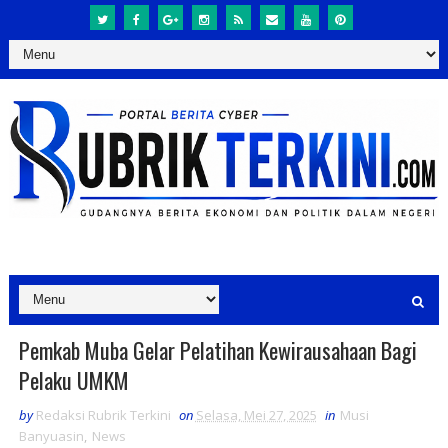
Pemkab Muba Gelar Pelatihan Kewirausahaan Bagi
Pelaku UMKM
by
Redaksi Rubrik Terkini
on
Selasa, Mei 27, 2025
in
Musi
Banyuasin
,
News