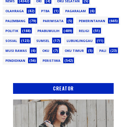
(4342)
(4)
(5)
NEWS
OKI
OKU SELATAN
(82)
(1)
(6)
OLAHRAGA
PTBA
PAGARALAM
(79)
(5)
(665)
PALEMBANG
PARIWISATA
PEMERINTAHAN
(188)
(489)
(51)
POLITIK
PRABUMULIH
RELIGI
(123)
(17)
(11)
SOSIAL
SUMSEL
LUBUKLINGGAU
(6)
(7)
(5)
(23)
MUSI RAWAS
OKU
OKU TIMUR
PALI
(56)
(542)
PENDIDIKAN
PERISTIWA
CREATOR