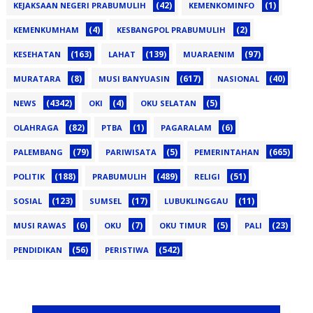
(42)
(1)
KEJAKSAAN NEGERI PRABUMULIH
KEMENKOMINFO
(4)
(2)
KEMENKUMHAM
KESBANGPOL PRABUMULIH
(163)
(139)
(97)
KESEHATAN
LAHAT
MUARAENIM
(8)
(617)
(40)
MURATARA
MUSI BANYUASIN
NASIONAL
(4342)
(4)
(5)
NEWS
OKI
OKU SELATAN
(82)
(1)
(6)
OLAHRAGA
PTBA
PAGARALAM
(79)
(5)
(665)
PALEMBANG
PARIWISATA
PEMERINTAHAN
(188)
(489)
(51)
POLITIK
PRABUMULIH
RELIGI
(123)
(17)
(11)
SOSIAL
SUMSEL
LUBUKLINGGAU
(6)
(7)
(5)
(23)
MUSI RAWAS
OKU
OKU TIMUR
PALI
(56)
(542)
PENDIDIKAN
PERISTIWA