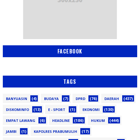
FACEBOOK
TAGS
(4)
(7)
(76)
(437)
BANYUASIN
BUDAYA
DPRD
DAERAH
(13)
(1)
(130)
DISKOMINFO
E - SPORT
EKONOMI
(6)
(186)
(444)
EMPAT LAWANG
HEADLINE
HUKUM
(1)
(17)
JAMBI
KAPOLRES PRABUMULIH