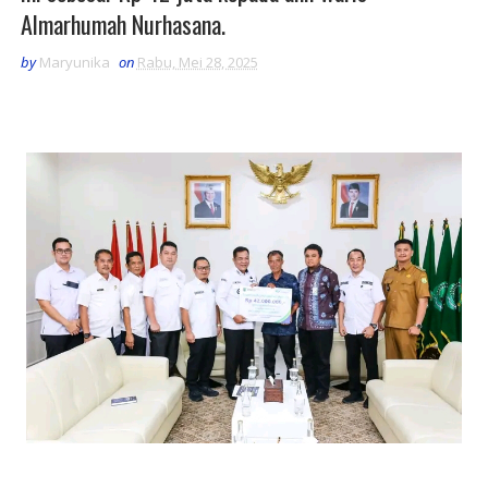
Almarhumah Nurhasana.
by
Maryunika
on
Rabu, Mei 28, 2025