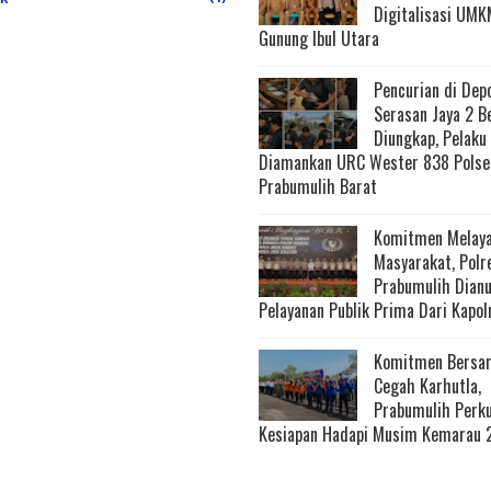
Digitalisasi UMK
Gunung Ibul Utara
Pencurian di Dep
Serasan Jaya 2 B
Diungkap, Pelaku
Diamankan URC Wester 838 Polse
Prabumulih Barat
Komitmen Melaya
Masyarakat, Polr
Prabumulih Dian
Pelayanan Publik Prima Dari Kapol
Komitmen Bersa
Cegah Karhutla,
Prabumulih Perk
Kesiapan Hadapi Musim Kemarau 