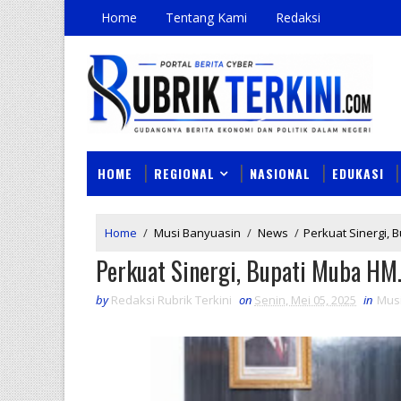
Home
Tentang Kami
Redaksi
HOME
REGIONAL
NASIONAL
EDUKASI
Home
/
Musi Banyuasin
/
News
/
Perkuat Sinergi,
Perkuat Sinergi, Bupati Muba HM
by
Redaksi Rubrik Terkini
on
Senin, Mei 05, 2025
in
Mus