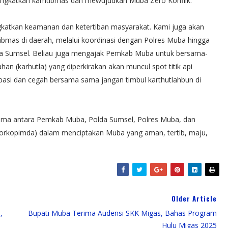
gkatkan kamtibmas dan mewujudkan Muba Zero Konflik.
atkan keamanan dan ketertiban masyarakat. Kami juga akan
as di daerah, melalui koordinasi dengan Polres Muba hingga
da Sumsel. Beliau juga mengajak Pemkab Muba untuk bersama-
an (karhutla) yang diperkirakan akan muncul spot titik api
pasi dan cegah bersama sama jangan timbul karthutlahbun di
sama antara Pemkab Muba, Polda Sumsel, Polres Muba, dan
Forkopimda) dalam menciptakan Muba yang aman, tertib, maju,
Older Article
,
Bupati Muba Terima Audensi SKK Migas, Bahas Program
Hulu Migas 2025