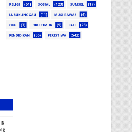
(51)
(123)
(17)
RELIGI
SOSIAL
SUMSEL
(11)
(6)
LUBUKLINGGAU
MUSI RAWAS
(7)
(5)
(23)
OKU
OKU TIMUR
PALI
(56)
(542)
PENDIDIKAN
PERISTIWA
UIN
ong