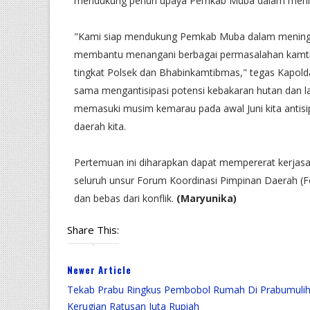
mendukung penuh upaya Pemkab Muba dalam menin
"Kami siap mendukung Pemkab Muba dalam meningk
membantu menangani berbagai permasalahan kamtibm
tingkat Polsek dan Bhabinkamtibmas," tegas Kapol
sama mengantisipasi potensi kebakaran hutan dan lah
memasuki musim kemarau pada awal Juni kita antisi
daerah kita.
Pertemuan ini diharapkan dapat mempererat kerja
seluruh unsur Forum Koordinasi Pimpinan Daerah (
dan bebas dari konflik.
(Maryunika)
Share This:
Newer Article
Tekab Prabu Ringkus Pembobol Rumah Di Prabumulih
Kerugian Ratusan Juta Rupiah