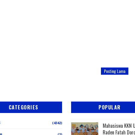
Posting Lama
CATEGORIES
POPULAR
S
(4342)
Mahasiswa KKN 
Raden Fatah Dor
(1)
ER