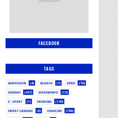
FACEBOOK
TAGS
(4)
(7)
(76)
BANYUASIN
BUDAYA
DPRD
(437)
(13)
DAERAH
DISKOMINFO
(1)
(130)
E - SPORT
EKONOMI
(6)
(186)
EMPAT LAWANG
HEADLINE