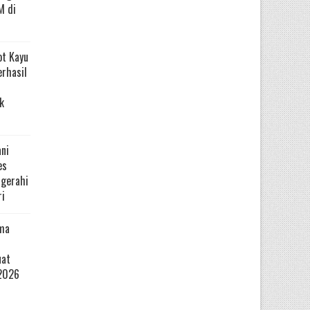
M di
ot Kayu
erhasil
k
ni
es
ugerahi
ri
ma
uat
2026