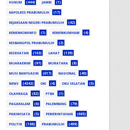
(444)
(1)
HUKUM
JAMBI
(17)
KAPOLRES PRABUMULIH
(42)
KEJAKSAAN NEGERI PRABUMULIH
(1)
(4)
KEMENKOMINFO
KEMENKUMHAM
(2)
KESBANGPOL PRABUMULIH
(163)
(139)
KESEHATAN
LAHAT
(97)
(8)
MUARAENIM
MURATARA
(617)
(40)
MUSI BANYUASIN
NASIONAL
(4342)
(4)
(5)
NEWS
OKI
OKU SELATAN
(82)
(1)
OLAHRAGA
PTBA
(6)
(79)
PAGARALAM
PALEMBANG
(5)
(665)
PARIWISATA
PEMERINTAHAN
(188)
(489)
POLITIK
PRABUMULIH