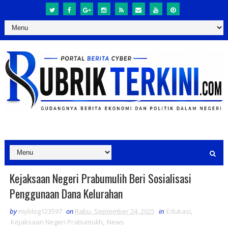
Kejaksaan Negeri Prabumulih Beri Sosialisasi
Penggunaan Dana Kelurahan
by
myblog123597
on
Rabu, September 24, 2025
in
Edukasi
,
Kejaksaan Negeri Prabumulih
,
News