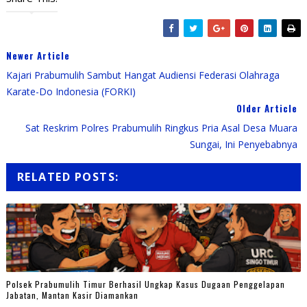
Newer Article
Kajari Prabumulih Sambut Hangat Audiensi Federasi Olahraga
Karate-Do Indonesia (FORKI)
Older Article
Sat Reskrim Polres Prabumulih Ringkus Pria Asal Desa Muara
Sungai, Ini Penyebabnya
RELATED POSTS:
Polsek Prabumulih Timur Berhasil Ungkap Kasus Dugaan Penggelapan
Jabatan, Mantan Kasir Diamankan