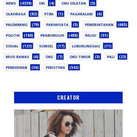
(4339)
(4)
(5)
NEWS
OKI
OKU SELATAN
(82)
(1)
(6)
OLAHRAGA
PTBA
PAGARALAM
(79)
(5)
(665)
PALEMBANG
PARIWISATA
PEMERINTAHAN
(188)
(488)
(51)
POLITIK
PRABUMULIH
RELIGI
(123)
(17)
(11)
SOSIAL
SUMSEL
LUBUKLINGGAU
(6)
(7)
(5)
(23)
MUSI RAWAS
OKU
OKU TIMUR
PALI
(56)
(542)
PENDIDIKAN
PERISTIWA
CREATOR