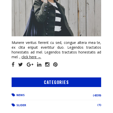
Munere veritus fierent cu sed, congue altera mea te,
ex clita eripuit evertitur duo. Legendos tractatos
honestatis ad mel. Legendos tractatos honestatis ad
mel. ,
click here →
CATEGORIES
NEWS
(4339)
(1)
SLIDER