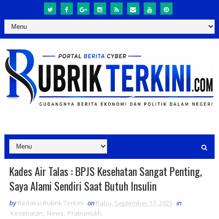
Kades Air Talas : BPJS Kesehatan Sangat Penting,
Saya Alami Sendiri Saat Butuh Insulin
by
Redaksi Rubrik Terkini
on
Rabu, September 17, 2025
in
Kesehatan
,
News
,
Prabumulih