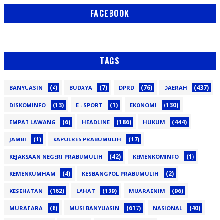
FACEBOOK
TAGS
(4)
(7)
(76)
(437)
BANYUASIN
BUDAYA
DPRD
DAERAH
(13)
(1)
(130)
DISKOMINFO
E - SPORT
EKONOMI
(6)
(186)
(444)
EMPAT LAWANG
HEADLINE
HUKUM
(1)
(17)
JAMBI
KAPOLRES PRABUMULIH
(42)
(1)
KEJAKSAAN NEGERI PRABUMULIH
KEMENKOMINFO
(4)
(2)
KEMENKUMHAM
KESBANGPOL PRABUMULIH
(162)
(139)
(96)
KESEHATAN
LAHAT
MUARAENIM
(8)
(617)
(40)
MURATARA
MUSI BANYUASIN
NASIONAL