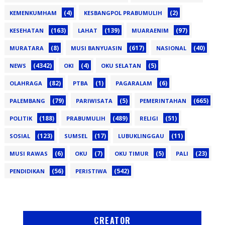
(4)
(2)
KEMENKUMHAM
KESBANGPOL PRABUMULIH
(163)
(139)
(97)
KESEHATAN
LAHAT
MUARAENIM
(8)
(617)
(40)
MURATARA
MUSI BANYUASIN
NASIONAL
(4342)
(4)
(5)
NEWS
OKI
OKU SELATAN
(82)
(1)
(6)
OLAHRAGA
PTBA
PAGARALAM
(79)
(5)
(665)
PALEMBANG
PARIWISATA
PEMERINTAHAN
(188)
(489)
(51)
POLITIK
PRABUMULIH
RELIGI
(123)
(17)
(11)
SOSIAL
SUMSEL
LUBUKLINGGAU
(6)
(7)
(5)
(23)
MUSI RAWAS
OKU
OKU TIMUR
PALI
(56)
(542)
PENDIDIKAN
PERISTIWA
CREATOR