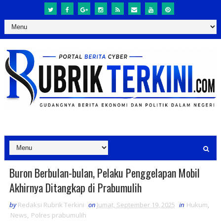
Buron Berbulan-bulan, Pelaku Penggelapan Mobil
Akhirnya Ditangkap di Prabumulih
by
Redaksi Rubrik Terkini
on
Jumat, September 19, 2025
in
Hukum
,
News
,
Polres prabumulih