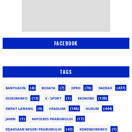
FACEBOOK
TAGS
(4)
(7)
(76)
(437)
BANYUASIN
BUDAYA
DPRD
DAERAH
(13)
(1)
(130)
DISKOMINFO
E - SPORT
EKONOMI
(6)
(186)
(444)
EMPAT LAWANG
HEADLINE
HUKUM
(1)
(17)
JAMBI
KAPOLRES PRABUMULIH
(42)
(1)
KEJAKSAAN NEGERI PRABUMULIH
KEMENKOMINFO