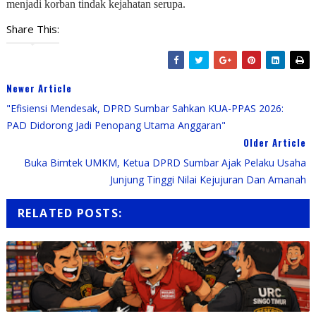
menjadi korban tindak kejahatan serupa.
Share This:
Newer Article
​"Efisiensi Mendesak, DPRD Sumbar Sahkan KUA-PPAS 2026:
PAD Didorong Jadi Penopang Utama Anggaran"
Older Article
Buka Bimtek UMKM, Ketua DPRD Sumbar Ajak Pelaku Usaha
Junjung Tinggi Nilai Kejujuran Dan Amanah
RELATED POSTS: