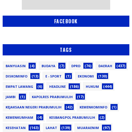
FACEBOOK
TAGS
(4)
(7)
(76)
(437)
BANYUASIN
BUDAYA
DPRD
DAERAH
(13)
(1)
(130)
DISKOMINFO
E - SPORT
EKONOMI
(6)
(186)
(444)
EMPAT LAWANG
HEADLINE
HUKUM
(1)
(17)
JAMBI
KAPOLRES PRABUMULIH
(42)
(1)
KEJAKSAAN NEGERI PRABUMULIH
KEMENKOMINFO
(4)
(2)
KEMENKUMHAM
KESBANGPOL PRABUMULIH
(163)
(139)
(97)
KESEHATAN
LAHAT
MUARAENIM