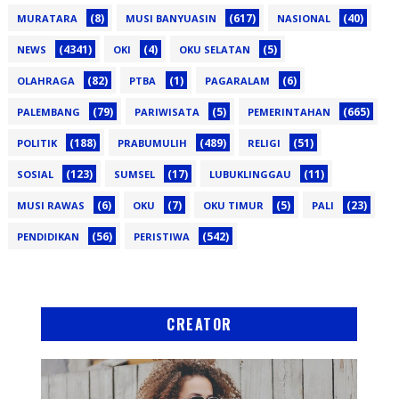
(8)
(617)
(40)
MURATARA
MUSI BANYUASIN
NASIONAL
(4341)
(4)
(5)
NEWS
OKI
OKU SELATAN
(82)
(1)
(6)
OLAHRAGA
PTBA
PAGARALAM
(79)
(5)
(665)
PALEMBANG
PARIWISATA
PEMERINTAHAN
(188)
(489)
(51)
POLITIK
PRABUMULIH
RELIGI
(123)
(17)
(11)
SOSIAL
SUMSEL
LUBUKLINGGAU
(6)
(7)
(5)
(23)
MUSI RAWAS
OKU
OKU TIMUR
PALI
(56)
(542)
PENDIDIKAN
PERISTIWA
CREATOR