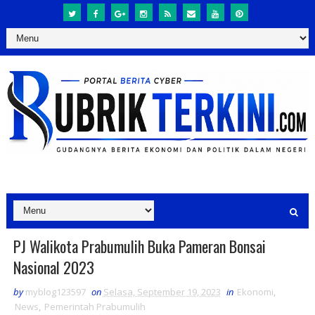
PJ Walikota Prabumulih Buka Pameran Bonsai
Nasional 2023
by
myblog123597
on
Selasa, September 19, 2023
in
Ekonomi
,
News
,
Pemerintah Prabumulih