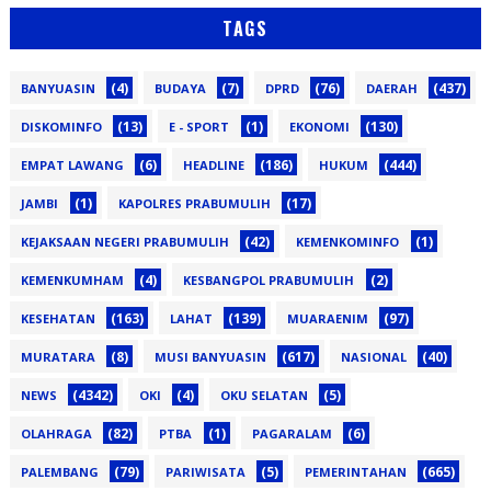
TAGS
(4)
(7)
(76)
(437)
BANYUASIN
BUDAYA
DPRD
DAERAH
(13)
(1)
(130)
DISKOMINFO
E - SPORT
EKONOMI
(6)
(186)
(444)
EMPAT LAWANG
HEADLINE
HUKUM
(1)
(17)
JAMBI
KAPOLRES PRABUMULIH
(42)
(1)
KEJAKSAAN NEGERI PRABUMULIH
KEMENKOMINFO
(4)
(2)
KEMENKUMHAM
KESBANGPOL PRABUMULIH
(163)
(139)
(97)
KESEHATAN
LAHAT
MUARAENIM
(8)
(617)
(40)
MURATARA
MUSI BANYUASIN
NASIONAL
(4342)
(4)
(5)
NEWS
OKI
OKU SELATAN
(82)
(1)
(6)
OLAHRAGA
PTBA
PAGARALAM
(79)
(5)
(665)
PALEMBANG
PARIWISATA
PEMERINTAHAN