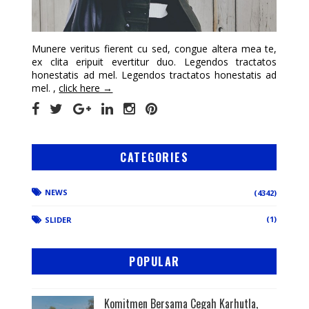
Munere veritus fierent cu sed, congue altera mea te,
ex clita eripuit evertitur duo. Legendos tractatos
honestatis ad mel. Legendos tractatos honestatis ad
mel. ,
click here →
CATEGORIES
NEWS
(4342)
(1)
SLIDER
POPULAR
Komitmen Bersama Cegah Karhutla,