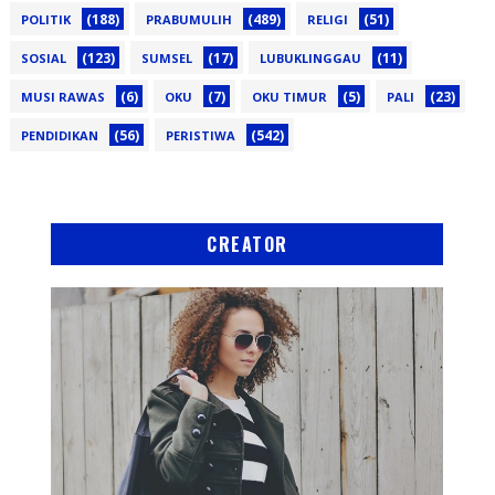
(188)
(489)
(51)
POLITIK
PRABUMULIH
RELIGI
(123)
(17)
(11)
SOSIAL
SUMSEL
LUBUKLINGGAU
(6)
(7)
(5)
(23)
MUSI RAWAS
OKU
OKU TIMUR
PALI
(56)
(542)
PENDIDIKAN
PERISTIWA
CREATOR