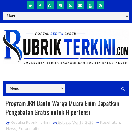
Program JKN Bantu Warga Muara Enim Dapatkan
Pengobatan Gratis untuk Hipertensi
by
Redaksi Rubrik Terkini
on
Selasa, Mei 19, 2026
in
Kesehatan
,
News
,
Prabumulih