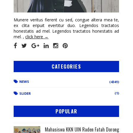
Munere veritus fierent cu sed, congue altera mea te,
ex clita eripuit evertitur duo. Legendos tractatos
honestatis ad mel. Legendos tractatos honestatis ad
mel. ,
click here →
CATEGORIES
NEWS
(4341)
(1)
SLIDER
POPULAR
Mahasiswa KKN UIN Raden Fatah Dorong