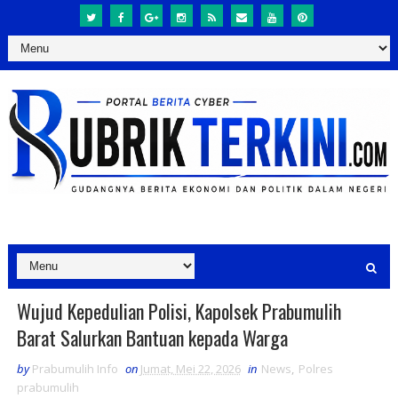
Wujud Kepedulian Polisi, Kapolsek Prabumulih
Barat Salurkan Bantuan kepada Warga
by
Prabumulih Info
on
Jumat, Mei 22, 2026
in
News
,
Polres
prabumulih