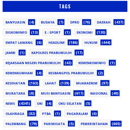
TAGS
(4)
(7)
(76)
(437)
BANYUASIN
BUDAYA
DPRD
DAERAH
(13)
(1)
(130)
DISKOMINFO
E - SPORT
EKONOMI
(6)
(186)
(444)
EMPAT LAWANG
HEADLINE
HUKUM
(1)
(17)
JAMBI
KAPOLRES PRABUMULIH
(42)
(1)
KEJAKSAAN NEGERI PRABUMULIH
KEMENKOMINFO
(4)
(2)
KEMENKUMHAM
KESBANGPOL PRABUMULIH
(163)
(139)
(97)
KESEHATAN
LAHAT
MUARAENIM
(8)
(617)
(40)
MURATARA
MUSI BANYUASIN
NASIONAL
(4341)
(4)
(5)
NEWS
OKI
OKU SELATAN
(82)
(1)
(6)
OLAHRAGA
PTBA
PAGARALAM
(79)
(5)
(665)
PALEMBANG
PARIWISATA
PEMERINTAHAN