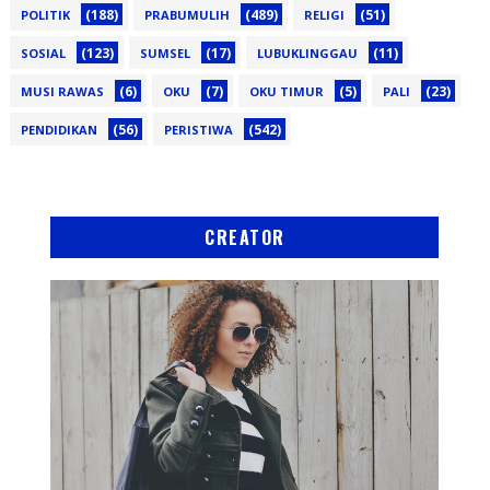
(188)
(489)
(51)
POLITIK
PRABUMULIH
RELIGI
(123)
(17)
(11)
SOSIAL
SUMSEL
LUBUKLINGGAU
(6)
(7)
(5)
(23)
MUSI RAWAS
OKU
OKU TIMUR
PALI
(56)
(542)
PENDIDIKAN
PERISTIWA
CREATOR