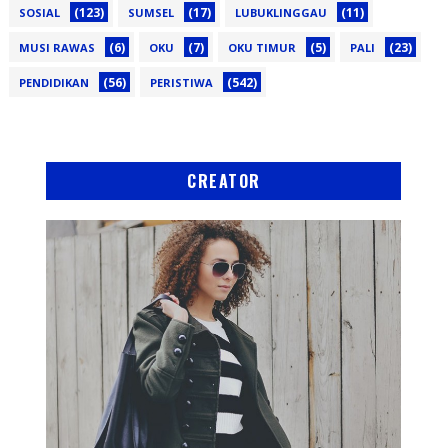
(123)
(17)
(11)
SOSIAL
SUMSEL
LUBUKLINGGAU
(6)
(7)
(5)
(23)
MUSI RAWAS
OKU
OKU TIMUR
PALI
(56)
(542)
PENDIDIKAN
PERISTIWA
CREATOR