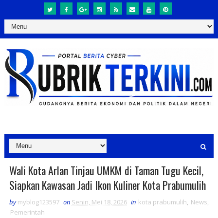
‎Wali Kota Arlan Tinjau UMKM di Taman Tugu Kecil,
Siapkan Kawasan Jadi Ikon Kuliner Kota Prabumulih
by
myblog123597
on
Senin, Mei 18, 2026
in
kota prabumulih
,
News
,
Pemerintah