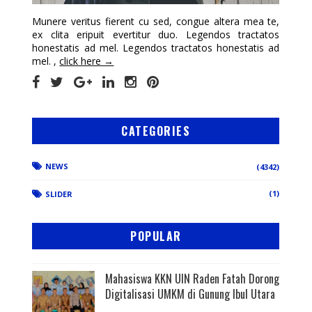
Munere veritus fierent cu sed, congue altera mea te,
ex clita eripuit evertitur duo. Legendos tractatos
honestatis ad mel. Legendos tractatos honestatis ad
mel. ,
click here →
CATEGORIES
NEWS
(4342)
(1)
SLIDER
POPULAR
Mahasiswa KKN UIN Raden Fatah Dorong
Digitalisasi UMKM di Gunung Ibul Utara