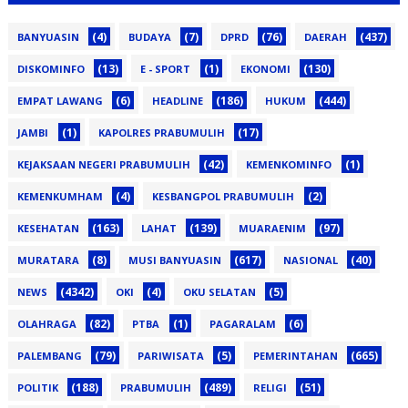
(4)
(7)
(76)
(437)
BANYUASIN
BUDAYA
DPRD
DAERAH
(13)
(1)
(130)
DISKOMINFO
E - SPORT
EKONOMI
(6)
(186)
(444)
EMPAT LAWANG
HEADLINE
HUKUM
(1)
(17)
JAMBI
KAPOLRES PRABUMULIH
(42)
(1)
KEJAKSAAN NEGERI PRABUMULIH
KEMENKOMINFO
(4)
(2)
KEMENKUMHAM
KESBANGPOL PRABUMULIH
(163)
(139)
(97)
KESEHATAN
LAHAT
MUARAENIM
(8)
(617)
(40)
MURATARA
MUSI BANYUASIN
NASIONAL
(4342)
(4)
(5)
NEWS
OKI
OKU SELATAN
(82)
(1)
(6)
OLAHRAGA
PTBA
PAGARALAM
(79)
(5)
(665)
PALEMBANG
PARIWISATA
PEMERINTAHAN
(188)
(489)
(51)
POLITIK
PRABUMULIH
RELIGI