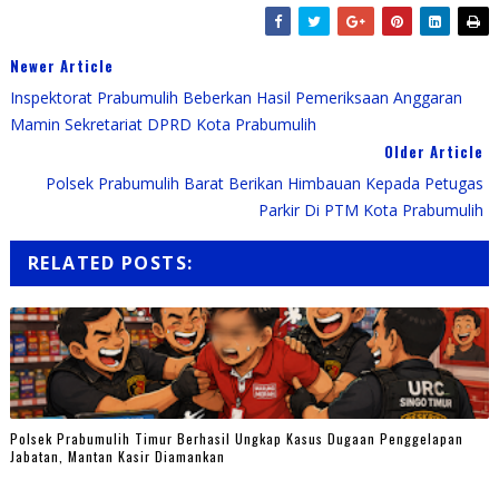
Newer Article
Inspektorat Prabumulih Beberkan Hasil Pemeriksaan Anggaran
Mamin Sekretariat DPRD Kota Prabumulih
Older Article
Polsek Prabumulih Barat Berikan Himbauan Kepada Petugas
Parkir Di PTM Kota Prabumulih
RELATED POSTS:
Polsek Prabumulih Timur Berhasil Ungkap Kasus Dugaan Penggelapan
Jabatan, Mantan Kasir Diamankan