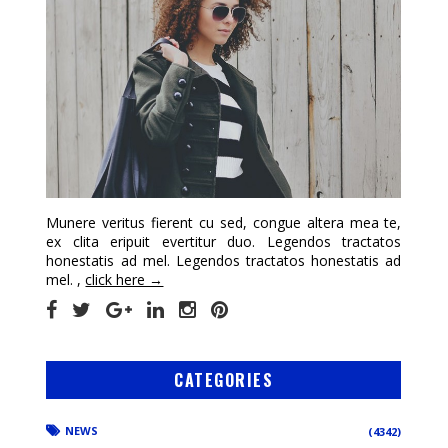
Munere veritus fierent cu sed, congue altera mea te,
ex clita eripuit evertitur duo. Legendos tractatos
honestatis ad mel. Legendos tractatos honestatis ad
mel. ,
click here →
CATEGORIES
NEWS
(4342)