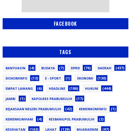
FACEBOOK
TAGS
(4)
(7)
(76)
(437)
BANYUASIN
BUDAYA
DPRD
DAERAH
(13)
(1)
(130)
DISKOMINFO
E - SPORT
EKONOMI
(6)
(186)
(444)
EMPAT LAWANG
HEADLINE
HUKUM
(1)
(17)
JAMBI
KAPOLRES PRABUMULIH
(42)
(1)
KEJAKSAAN NEGERI PRABUMULIH
KEMENKOMINFO
(4)
(2)
KEMENKUMHAM
KESBANGPOL PRABUMULIH
(163)
(139)
(97)
KESEHATAN
LAHAT
MUARAENIM