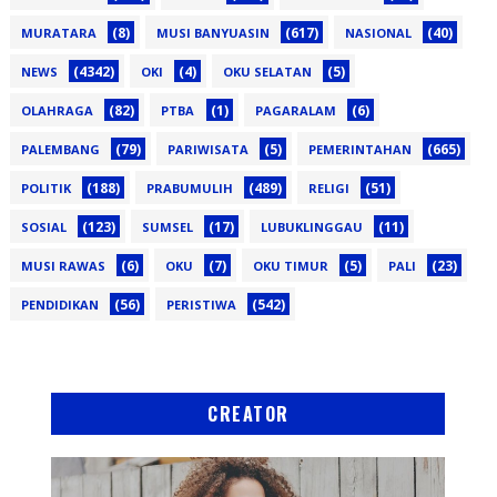
(8)
(617)
(40)
MURATARA
MUSI BANYUASIN
NASIONAL
(4342)
(4)
(5)
NEWS
OKI
OKU SELATAN
(82)
(1)
(6)
OLAHRAGA
PTBA
PAGARALAM
(79)
(5)
(665)
PALEMBANG
PARIWISATA
PEMERINTAHAN
(188)
(489)
(51)
POLITIK
PRABUMULIH
RELIGI
(123)
(17)
(11)
SOSIAL
SUMSEL
LUBUKLINGGAU
(6)
(7)
(5)
(23)
MUSI RAWAS
OKU
OKU TIMUR
PALI
(56)
(542)
PENDIDIKAN
PERISTIWA
CREATOR