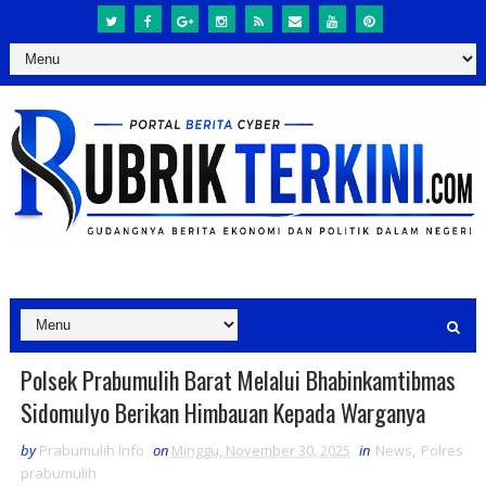
Polsek Prabumulih Barat Melalui Bhabinkamtibmas
Sidomulyo Berikan Himbauan Kepada Warganya
by
Prabumulih Info
on
Minggu, November 30, 2025
in
News
,
Polres
prabumulih