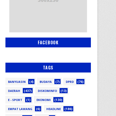
FACEBOOK
TAGS
(4)
(7)
(76)
BANYUASIN
BUDAYA
DPRD
(437)
(13)
DAERAH
DISKOMINFO
(1)
(130)
E - SPORT
EKONOMI
(6)
(186)
EMPAT LAWANG
HEADLINE