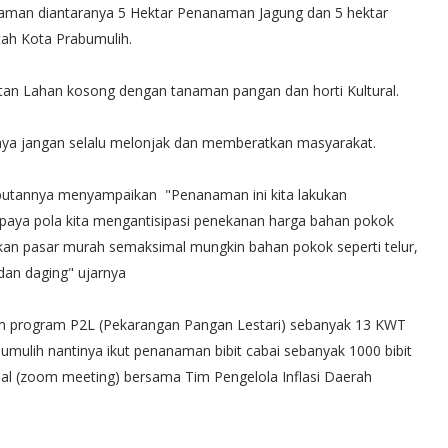
naman diantaranya 5 Hektar Penanaman Jagung dan 5 hektar
tah Kota Prabumulih.
tan Lahan kosong dengan tanaman pangan dan horti Kultural.
upaya jangan selalu melonjak dan memberatkan masyarakat.
utannya menyampaikan "Penanaman ini kita lakukan
paya pola kita mengantisipasi penekanan harga bahan pokok
ukan pasar murah semaksimal mungkin bahan pokok seperti telur,
dan daging" ujarnya
m program P2L (Pekarangan Pangan Lestari) sebanyak 13 KWT
umulih nantinya ikut penanaman bibit cabai sebanyak 1000 bibit
ual (zoom meeting) bersama Tim Pengelola Inflasi Daerah