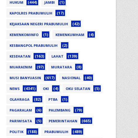
(444)
(1)
HUKUM
JAMBI
(17)
KAPOLRES PRABUMULIH
(42)
KEJAKSAAN NEGERI PRABUMULIH
(1)
(4)
KEMENKOMINFO
KEMENKUMHAM
(2)
KESBANGPOL PRABUMULIH
(163)
(139)
KESEHATAN
LAHAT
(97)
(8)
MUARAENIM
MURATARA
(617)
(40)
MUSI BANYUASIN
NASIONAL
(4341)
(4)
(5)
NEWS
OKI
OKU SELATAN
(82)
(1)
OLAHRAGA
PTBA
(6)
(79)
PAGARALAM
PALEMBANG
(5)
(665)
PARIWISATA
PEMERINTAHAN
(188)
(489)
POLITIK
PRABUMULIH