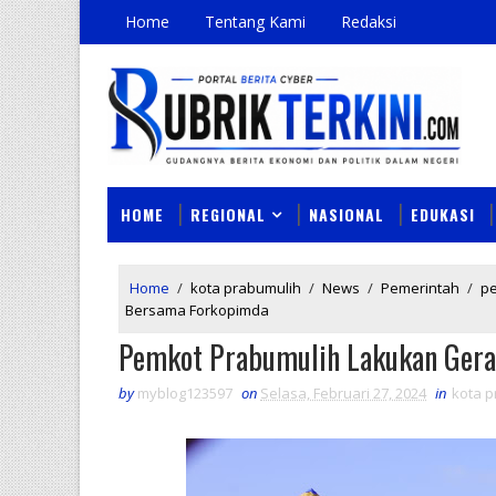
Home
Tentang Kami
Redaksi
HOME
REGIONAL
NASIONAL
EDUKASI
Home
/
kota prabumulih
/
News
/
Pemerintah
/
pe
Bersama Forkopimda
Pemkot Prabumulih Lakukan Ger
by
myblog123597
on
Selasa, Februari 27, 2024
in
kota p