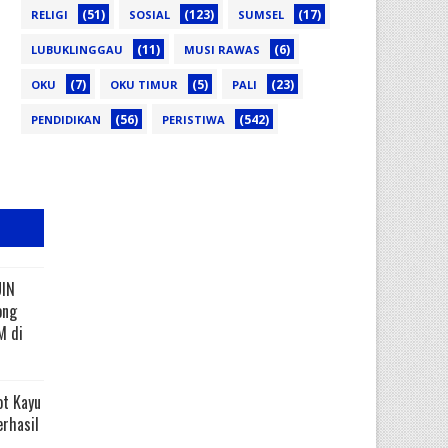
(51)
(123)
(17)
RELIGI
SOSIAL
SUMSEL
(11)
(6)
LUBUKLINGGAU
MUSI RAWAS
(7)
(5)
(23)
OKU
OKU TIMUR
PALI
(56)
(542)
PENDIDIKAN
PERISTIWA
UIN
ong
M di
ot Kayu
erhasil