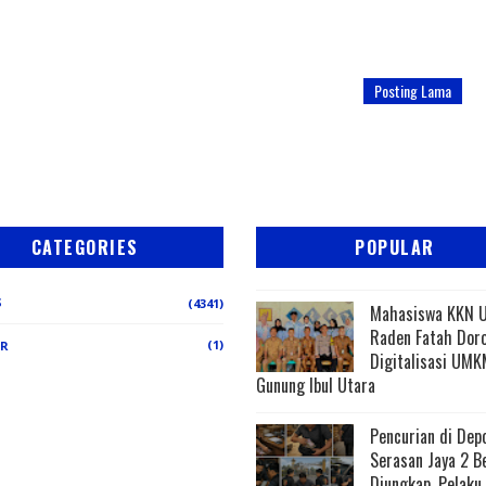
Posting Lama
CATEGORIES
POPULAR
S
(4341)
Mahasiswa KKN 
Raden Fatah Dor
(1)
ER
Digitalisasi UMK
Gunung Ibul Utara
Pencurian di Dep
Serasan Jaya 2 B
Diungkap, Pelaku