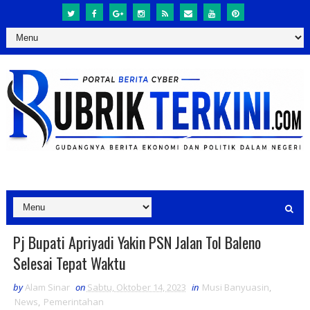
Pj Bupati Apriyadi Yakin PSN Jalan Tol Baleno
Selesai Tepat Waktu
by
Alam Sinar
on
Sabtu, Oktober 14, 2023
in
Musi Banyuasin
,
News
,
Pemerintahan