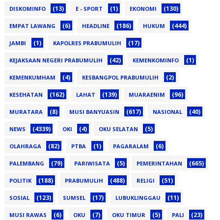
(13)
(1)
(130)
DISKOMINFO
E - SPORT
EKONOMI
(6)
(186)
(444)
EMPAT LAWANG
HEADLINE
HUKUM
(1)
(17)
JAMBI
KAPOLRES PRABUMULIH
(42)
(1)
KEJAKSAAN NEGERI PRABUMULIH
KEMENKOMINFO
(4)
(2)
KEMENKUMHAM
KESBANGPOL PRABUMULIH
(162)
(139)
(96)
KESEHATAN
LAHAT
MUARAENIM
(8)
(617)
(40)
MURATARA
MUSI BANYUASIN
NASIONAL
(4339)
(4)
(5)
NEWS
OKI
OKU SELATAN
(82)
(1)
(6)
OLAHRAGA
PTBA
PAGARALAM
(79)
(5)
(665)
PALEMBANG
PARIWISATA
PEMERINTAHAN
(188)
(488)
(51)
POLITIK
PRABUMULIH
RELIGI
(123)
(17)
(11)
SOSIAL
SUMSEL
LUBUKLINGGAU
(6)
(7)
(5)
(23)
MUSI RAWAS
OKU
OKU TIMUR
PALI