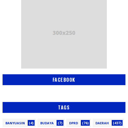
FACEBOOK
TAGS
(4)
(7)
(76)
(437)
BANYUASIN
BUDAYA
DPRD
DAERAH