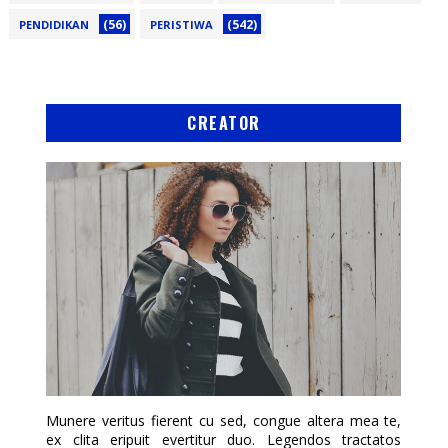
(56)
(542)
PENDIDIKAN
PERISTIWA
CREATOR
Munere veritus fierent cu sed, congue altera mea te,
ex clita eripuit evertitur duo. Legendos tractatos