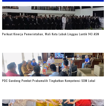
Perkuat Kinerja Pemerintahan, Wali Kota Lubuk Linggau Lantik 143 ASN
PDC Gandeng Pemkot Prabumulih Tingkatkan Kompetensi SDM Lokal