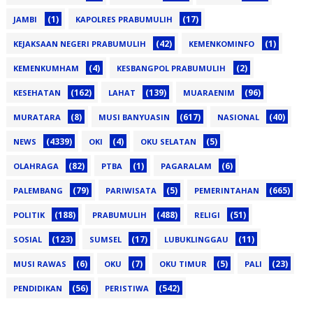
(1)
(17)
JAMBI
KAPOLRES PRABUMULIH
(42)
(1)
KEJAKSAAN NEGERI PRABUMULIH
KEMENKOMINFO
(4)
(2)
KEMENKUMHAM
KESBANGPOL PRABUMULIH
(162)
(139)
(96)
KESEHATAN
LAHAT
MUARAENIM
(8)
(617)
(40)
MURATARA
MUSI BANYUASIN
NASIONAL
(4339)
(4)
(5)
NEWS
OKI
OKU SELATAN
(82)
(1)
(6)
OLAHRAGA
PTBA
PAGARALAM
(79)
(5)
(665)
PALEMBANG
PARIWISATA
PEMERINTAHAN
(188)
(488)
(51)
POLITIK
PRABUMULIH
RELIGI
(123)
(17)
(11)
SOSIAL
SUMSEL
LUBUKLINGGAU
(6)
(7)
(5)
(23)
MUSI RAWAS
OKU
OKU TIMUR
PALI
(56)
(542)
PENDIDIKAN
PERISTIWA