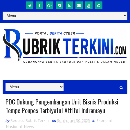
PDC Dukung Pengembangan Unit Bisnis Produksi
Tempe Ponpes Tarbiyatul Ath’fal Indramayu
by
Redaksi Rubrik Terkini
on
Senin, Juni 30, 2025
in
Ekonomi
,
Nasional
,
News