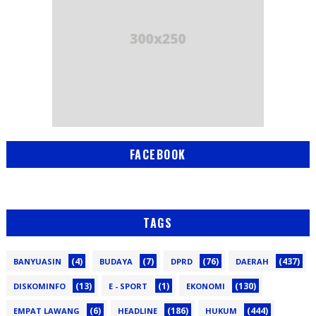
FACEBOOK
TAGS
(4)
(7)
(76)
(437)
BANYUASIN
BUDAYA
DPRD
DAERAH
(13)
(1)
(130)
DISKOMINFO
E - SPORT
EKONOMI
(6)
(186)
(444)
EMPAT LAWANG
HEADLINE
HUKUM