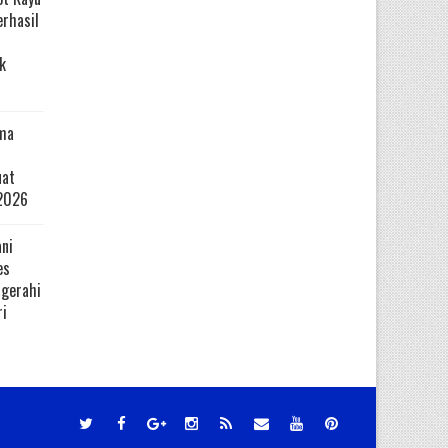
erhasil
k
ma
uat
2026
ni
es
ugerahi
ri