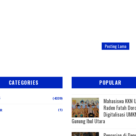
Posting Lama
CATEGORIES
POPULAR
S
(4339)
Mahasiswa KKN 
Raden Fatah Dor
(1)
ER
Digitalisasi UMK
Gunung Ibul Utara
Pencurian di Dep