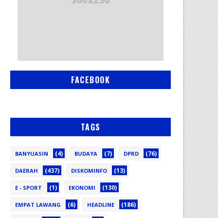
FACEBOOK
TAGS
(4)
(7)
(76)
BANYUASIN
BUDAYA
DPRD
(437)
(13)
DAERAH
DISKOMINFO
(1)
(130)
E - SPORT
EKONOMI
(6)
(186)
EMPAT LAWANG
HEADLINE