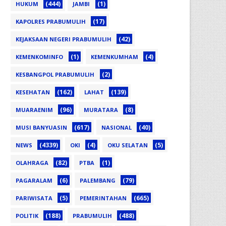
(444)
(1)
HUKUM
JAMBI
(17)
KAPOLRES PRABUMULIH
(42)
KEJAKSAAN NEGERI PRABUMULIH
(1)
(4)
KEMENKOMINFO
KEMENKUMHAM
(2)
KESBANGPOL PRABUMULIH
(162)
(139)
KESEHATAN
LAHAT
(96)
(8)
MUARAENIM
MURATARA
(617)
(40)
MUSI BANYUASIN
NASIONAL
(4339)
(4)
(5)
NEWS
OKI
OKU SELATAN
(82)
(1)
OLAHRAGA
PTBA
(6)
(79)
PAGARALAM
PALEMBANG
(5)
(665)
PARIWISATA
PEMERINTAHAN
(188)
(488)
POLITIK
PRABUMULIH