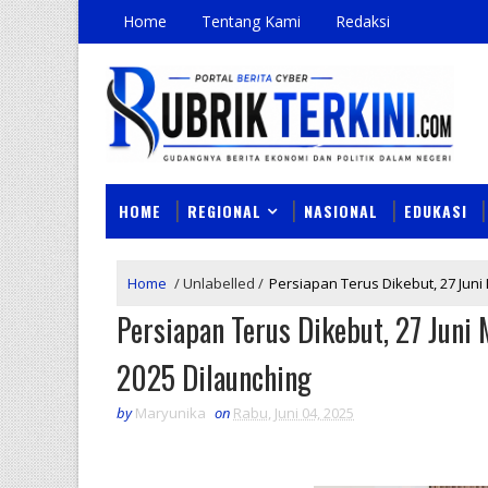
Home
Tentang Kami
Redaksi
HOME
REGIONAL
NASIONAL
EDUKASI
Home
/
Unlabelled
/
Persiapan Terus Dikebut, 27 Ju
Persiapan Terus Dikebut, 27 Jun
2025 Dilaunching
by
Maryunika
on
Rabu, Juni 04, 2025