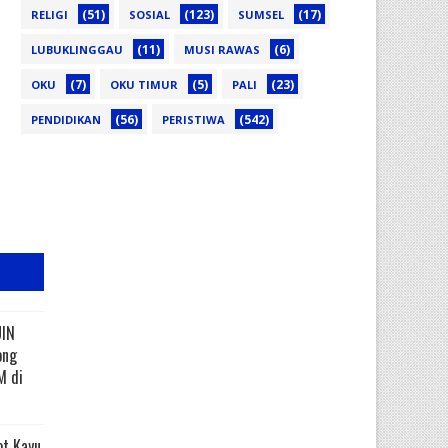
(51)
(123)
(17)
RELIGI
SOSIAL
SUMSEL
(11)
(6)
LUBUKLINGGAU
MUSI RAWAS
(7)
(5)
(23)
OKU
OKU TIMUR
PALI
(56)
(542)
PENDIDIKAN
PERISTIWA
UIN
ong
M di
ot Kayu