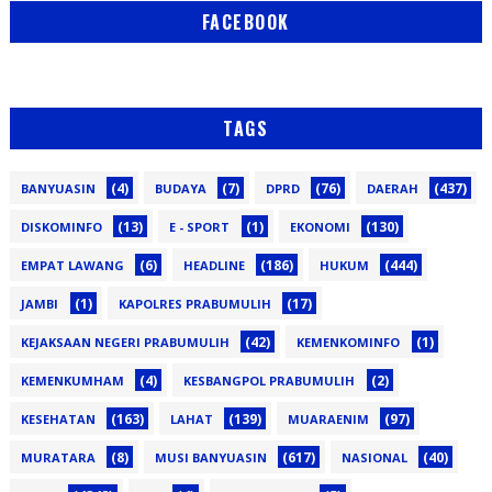
FACEBOOK
TAGS
(4)
(7)
(76)
(437)
BANYUASIN
BUDAYA
DPRD
DAERAH
(13)
(1)
(130)
DISKOMINFO
E - SPORT
EKONOMI
(6)
(186)
(444)
EMPAT LAWANG
HEADLINE
HUKUM
(1)
(17)
JAMBI
KAPOLRES PRABUMULIH
(42)
(1)
KEJAKSAAN NEGERI PRABUMULIH
KEMENKOMINFO
(4)
(2)
KEMENKUMHAM
KESBANGPOL PRABUMULIH
(163)
(139)
(97)
KESEHATAN
LAHAT
MUARAENIM
(8)
(617)
(40)
MURATARA
MUSI BANYUASIN
NASIONAL