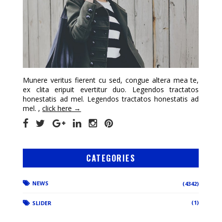
Munere veritus fierent cu sed, congue altera mea te,
ex clita eripuit evertitur duo. Legendos tractatos
honestatis ad mel. Legendos tractatos honestatis ad
mel. ,
click here →
CATEGORIES
NEWS
(4342)
(1)
SLIDER