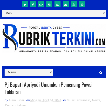
Pj Bupati Apriyadi Umumkan Pemenang Pawai
Takbiran
by
Alam Sinar
on
Minggu, April 14, 2024
in
Musi Banyuasin
,
News
,
Pemerintahan