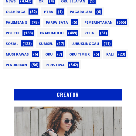
(4342)
(4)
(5)
NEWS
OKI
OKU SELATAN
(82)
(1)
(6)
OLAHRAGA
PTBA
PAGARALAM
(79)
(5)
(665)
PALEMBANG
PARIWISATA
PEMERINTAHAN
(188)
(489)
(51)
POLITIK
PRABUMULIH
RELIGI
(123)
(17)
(11)
SOSIAL
SUMSEL
LUBUKLINGGAU
(6)
(7)
(5)
(23)
MUSI RAWAS
OKU
OKU TIMUR
PALI
(56)
(542)
PENDIDIKAN
PERISTIWA
CREATOR