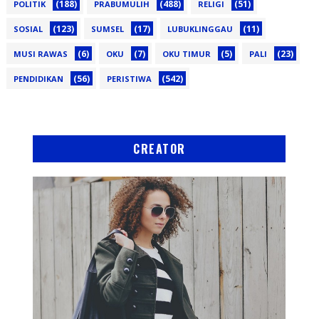
(188)
(488)
(51)
POLITIK
PRABUMULIH
RELIGI
(123)
(17)
(11)
SOSIAL
SUMSEL
LUBUKLINGGAU
(6)
(7)
(5)
(23)
MUSI RAWAS
OKU
OKU TIMUR
PALI
(56)
(542)
PENDIDIKAN
PERISTIWA
CREATOR