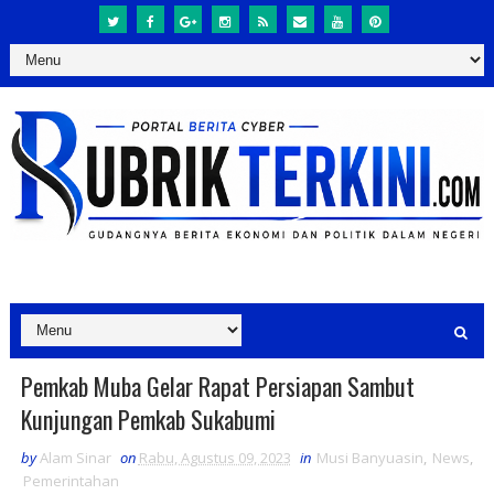
Pemkab Muba Gelar Rapat Persiapan Sambut
Kunjungan Pemkab Sukabumi
by
Alam Sinar
on
Rabu, Agustus 09, 2023
in
Musi Banyuasin
,
News
,
Pemerintahan