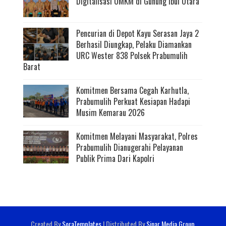
Digitalisasi UMKM di Gunung Ibul Utara
Pencurian di Depot Kayu Serasan Jaya 2
Berhasil Diungkap, Pelaku Diamankan
URC Wester 838 Polsek Prabumulih
Barat
Komitmen Bersama Cegah Karhutla,
Prabumulih Perkuat Kesiapan Hadapi
Musim Kemarau 2026
Komitmen Melayani Masyarakat, Polres
Prabumulih Dianugerahi Pelayanan
Publik Prima Dari Kapolri
Created By
SoraTemplates
| Distributed By
Sinar Media Group