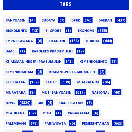
TAGS
(4)
(7)
(76)
(437)
BANYUASIN
BUDAYA
DPRD
DAERAH
(13)
(1)
(130)
DISKOMINFO
E - SPORT
EKONOMI
(6)
(186)
(444)
EMPAT LAWANG
HEADLINE
HUKUM
(1)
(17)
JAMBI
KAPOLRES PRABUMULIH
(42)
(1)
KEJAKSAAN NEGERI PRABUMULIH
KEMENKOMINFO
(4)
(2)
KEMENKUMHAM
KESBANGPOL PRABUMULIH
(162)
(139)
(96)
KESEHATAN
LAHAT
MUARAENIM
(8)
(617)
(40)
MURATARA
MUSI BANYUASIN
NASIONAL
(4339)
(4)
(5)
NEWS
OKI
OKU SELATAN
(82)
(1)
(6)
OLAHRAGA
PTBA
PAGARALAM
(79)
(5)
(665)
PALEMBANG
PARIWISATA
PEMERINTAHAN