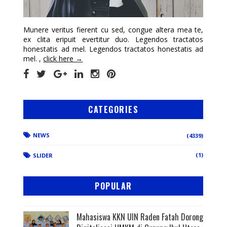
Munere veritus fierent cu sed, congue altera mea te,
ex clita eripuit evertitur duo. Legendos tractatos
honestatis ad mel. Legendos tractatos honestatis ad
mel. ,
click here →
CATEGORIES
NEWS
(4339)
(1)
SLIDER
POPULAR
Mahasiswa KKN UIN Raden Fatah Dorong