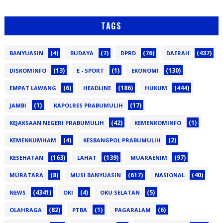
TAGS
(4)
(7)
(76)
(437)
BANYUASIN
BUDAYA
DPRD
DAERAH
(13)
(1)
(130)
DISKOMINFO
E - SPORT
EKONOMI
(6)
(186)
(444)
EMPAT LAWANG
HEADLINE
HUKUM
(1)
(17)
JAMBI
KAPOLRES PRABUMULIH
(42)
(1)
KEJAKSAAN NEGERI PRABUMULIH
KEMENKOMINFO
(4)
(2)
KEMENKUMHAM
KESBANGPOL PRABUMULIH
(163)
(139)
(97)
KESEHATAN
LAHAT
MUARAENIM
(8)
(617)
(40)
MURATARA
MUSI BANYUASIN
NASIONAL
(4341)
(4)
(5)
NEWS
OKI
OKU SELATAN
(82)
(1)
(6)
OLAHRAGA
PTBA
PAGARALAM