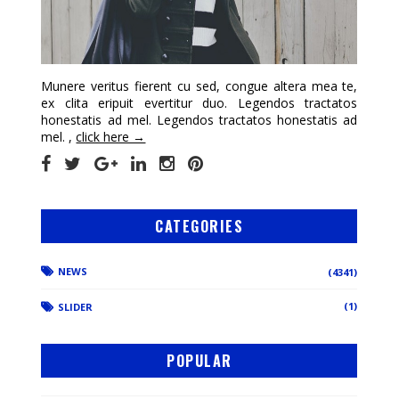
Munere veritus fierent cu sed, congue altera mea te,
ex clita eripuit evertitur duo. Legendos tractatos
honestatis ad mel. Legendos tractatos honestatis ad
mel. ,
click here →
CATEGORIES
NEWS
(4341)
(1)
SLIDER
POPULAR