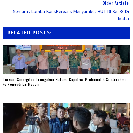
Older Article
Semarak Lomba BarisBerbaris Menyambut HUT RI Ke-78 Di
Muba
RELATED POSTS:
Perkuat Sinergitas Penegakan Hukum, Kapolres Prabumulih Silaturahmi
ke Pengadilan Negeri