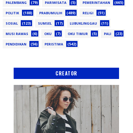
(79)
(5)
(665)
PALEMBANG
PARIWISATA
PEMERINTAHAN
(188)
(489)
(51)
POLITIK
PRABUMULIH
RELIGI
(123)
(17)
(11)
SOSIAL
SUMSEL
LUBUKLINGGAU
(6)
(7)
(5)
(23)
MUSI RAWAS
OKU
OKU TIMUR
PALI
(56)
(542)
PENDIDIKAN
PERISTIWA
CREATOR