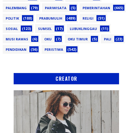
(79)
(5)
(665)
PALEMBANG
PARIWISATA
PEMERINTAHAN
(188)
(489)
(51)
POLITIK
PRABUMULIH
RELIGI
(123)
(17)
(11)
SOSIAL
SUMSEL
LUBUKLINGGAU
(6)
(7)
(5)
(23)
MUSI RAWAS
OKU
OKU TIMUR
PALI
(56)
(542)
PENDIDIKAN
PERISTIWA
CREATOR