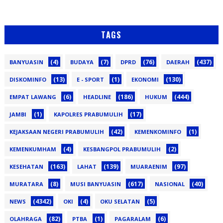
TAGS
(4)
(7)
(76)
(437)
BANYUASIN
BUDAYA
DPRD
DAERAH
(13)
(1)
(130)
DISKOMINFO
E - SPORT
EKONOMI
(6)
(186)
(444)
EMPAT LAWANG
HEADLINE
HUKUM
(1)
(17)
JAMBI
KAPOLRES PRABUMULIH
(42)
(1)
KEJAKSAAN NEGERI PRABUMULIH
KEMENKOMINFO
(4)
(2)
KEMENKUMHAM
KESBANGPOL PRABUMULIH
(163)
(139)
(97)
KESEHATAN
LAHAT
MUARAENIM
(8)
(617)
(40)
MURATARA
MUSI BANYUASIN
NASIONAL
(4342)
(4)
(5)
NEWS
OKI
OKU SELATAN
(82)
(1)
(6)
OLAHRAGA
PTBA
PAGARALAM