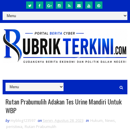
Rutan Prabumulih Adakan Tes Urine Mandiri Untuk
WBP
by
myblog123597
on
Senin, Agustus 28, 2023
in
Hukum
,
News
,
peristiwa
,
Rutan Prabumulih