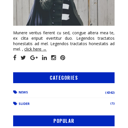
Munere veritus fierent cu sed, congue altera mea te,
ex clita eripuit evertitur duo. Legendos tractatos
honestatis ad mel. Legendos tractatos honestatis ad
mel. ,
click here →
CATEGORIES
NEWS
(4342)
(1)
SLIDER
POPULAR