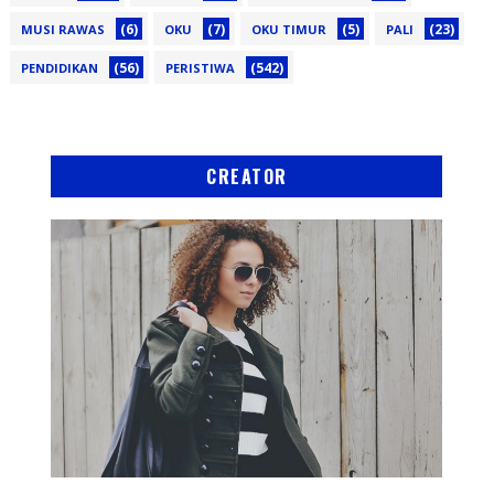
(6)
(7)
(5)
(23)
MUSI RAWAS
OKU
OKU TIMUR
PALI
(56)
(542)
PENDIDIKAN
PERISTIWA
CREATOR