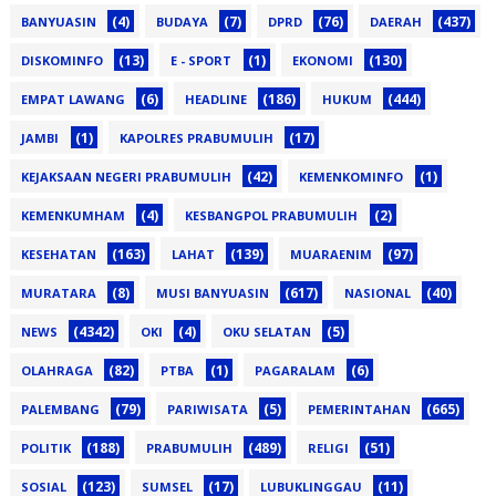
(4)
(7)
(76)
(437)
BANYUASIN
BUDAYA
DPRD
DAERAH
(13)
(1)
(130)
DISKOMINFO
E - SPORT
EKONOMI
(6)
(186)
(444)
EMPAT LAWANG
HEADLINE
HUKUM
(1)
(17)
JAMBI
KAPOLRES PRABUMULIH
(42)
(1)
KEJAKSAAN NEGERI PRABUMULIH
KEMENKOMINFO
(4)
(2)
KEMENKUMHAM
KESBANGPOL PRABUMULIH
(163)
(139)
(97)
KESEHATAN
LAHAT
MUARAENIM
(8)
(617)
(40)
MURATARA
MUSI BANYUASIN
NASIONAL
(4342)
(4)
(5)
NEWS
OKI
OKU SELATAN
(82)
(1)
(6)
OLAHRAGA
PTBA
PAGARALAM
(79)
(5)
(665)
PALEMBANG
PARIWISATA
PEMERINTAHAN
(188)
(489)
(51)
POLITIK
PRABUMULIH
RELIGI
(123)
(17)
(11)
SOSIAL
SUMSEL
LUBUKLINGGAU