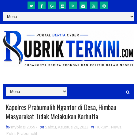
Kapolres Prabumulih Ngantor di Desa, Himbau
Masyarakat Tidak Melakukan Karhutla
by
myblog123597
on
Sabtu, Agustus 26, 2023
in
Hukum
,
News
,
Polri
,
Prabumulih