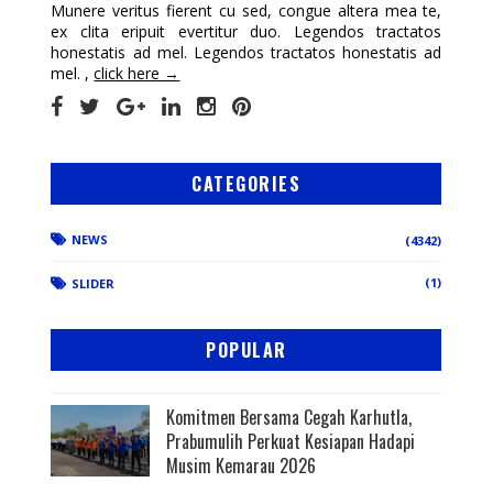
Munere veritus fierent cu sed, congue altera mea te,
ex clita eripuit evertitur duo. Legendos tractatos
honestatis ad mel. Legendos tractatos honestatis ad
mel. ,
click here →
CATEGORIES
NEWS
(4342)
(1)
SLIDER
POPULAR
Komitmen Bersama Cegah Karhutla,
Prabumulih Perkuat Kesiapan Hadapi
Musim Kemarau 2026