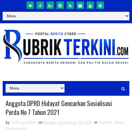
Anggota DPRD Hidayat Gencarkan Sosialisasi
Perda No 7 Tahun 2021
by
myblog123597
on
Minggu, Desember 10, 2023
in
Daerah
,
News
,
Pemerintah