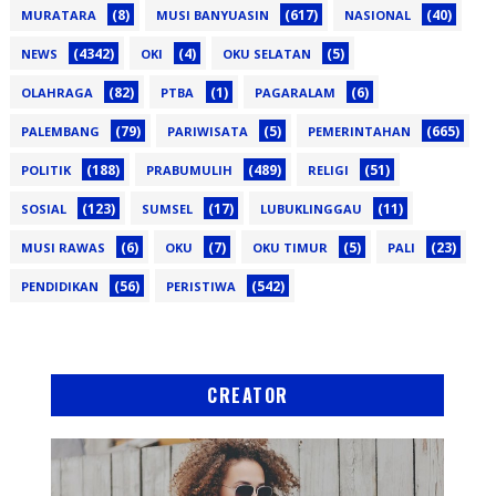
(8)
(617)
(40)
MURATARA
MUSI BANYUASIN
NASIONAL
(4342)
(4)
(5)
NEWS
OKI
OKU SELATAN
(82)
(1)
(6)
OLAHRAGA
PTBA
PAGARALAM
(79)
(5)
(665)
PALEMBANG
PARIWISATA
PEMERINTAHAN
(188)
(489)
(51)
POLITIK
PRABUMULIH
RELIGI
(123)
(17)
(11)
SOSIAL
SUMSEL
LUBUKLINGGAU
(6)
(7)
(5)
(23)
MUSI RAWAS
OKU
OKU TIMUR
PALI
(56)
(542)
PENDIDIKAN
PERISTIWA
CREATOR