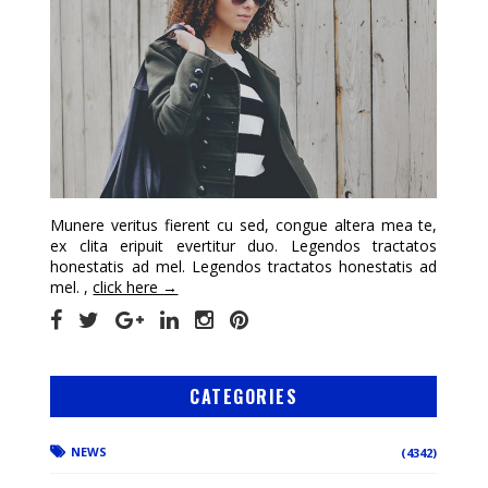
Munere veritus fierent cu sed, congue altera mea te,
ex clita eripuit evertitur duo. Legendos tractatos
honestatis ad mel. Legendos tractatos honestatis ad
mel. ,
click here →
CATEGORIES
NEWS
(4342)