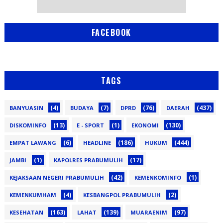
FACEBOOK
TAGS
(4)
(7)
(76)
(437)
BANYUASIN
BUDAYA
DPRD
DAERAH
(13)
(1)
(130)
DISKOMINFO
E - SPORT
EKONOMI
(6)
(186)
(444)
EMPAT LAWANG
HEADLINE
HUKUM
(1)
(17)
JAMBI
KAPOLRES PRABUMULIH
(42)
(1)
KEJAKSAAN NEGERI PRABUMULIH
KEMENKOMINFO
(4)
(2)
KEMENKUMHAM
KESBANGPOL PRABUMULIH
(163)
(139)
(97)
KESEHATAN
LAHAT
MUARAENIM