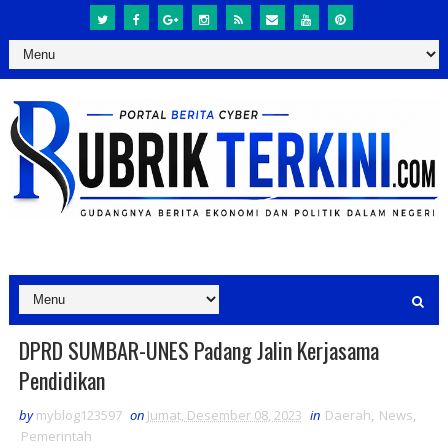
DPRD SUMBAR-UNES Padang Jalin Kerjasama
Pendidikan
by
myblog123597
on
Jumat, Desember 08, 2023
in
Daerah
,
News
,
Pemerintah