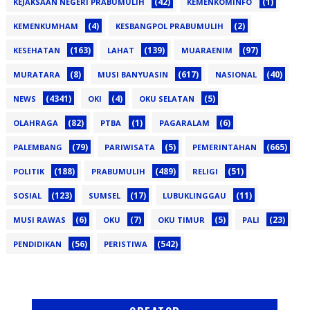
(42)
(1)
KEJAKSAAN NEGERI PRABUMULIH
KEMENKOMINFO
(4)
(2)
KEMENKUMHAM
KESBANGPOL PRABUMULIH
(163)
(139)
(97)
KESEHATAN
LAHAT
MUARAENIM
(8)
(617)
(40)
MURATARA
MUSI BANYUASIN
NASIONAL
(4341)
(4)
(5)
NEWS
OKI
OKU SELATAN
(82)
(1)
(6)
OLAHRAGA
PTBA
PAGARALAM
(79)
(5)
(665)
PALEMBANG
PARIWISATA
PEMERINTAHAN
(188)
(489)
(51)
POLITIK
PRABUMULIH
RELIGI
(123)
(17)
(11)
SOSIAL
SUMSEL
LUBUKLINGGAU
(6)
(7)
(5)
(23)
MUSI RAWAS
OKU
OKU TIMUR
PALI
(56)
(542)
PENDIDIKAN
PERISTIWA