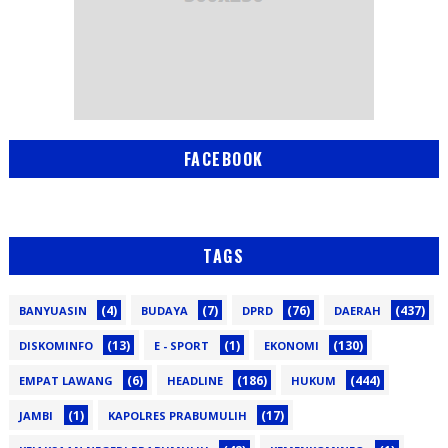
FACEBOOK
TAGS
(4)
(7)
(76)
(437)
BANYUASIN
BUDAYA
DPRD
DAERAH
(13)
(1)
(130)
DISKOMINFO
E - SPORT
EKONOMI
(6)
(186)
(444)
EMPAT LAWANG
HEADLINE
HUKUM
(1)
(17)
JAMBI
KAPOLRES PRABUMULIH