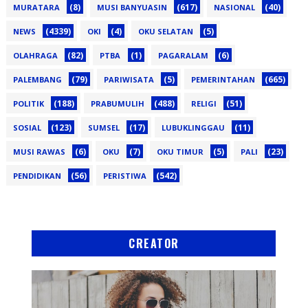
(8)
(617)
(40)
MURATARA
MUSI BANYUASIN
NASIONAL
(4339)
(4)
(5)
NEWS
OKI
OKU SELATAN
(82)
(1)
(6)
OLAHRAGA
PTBA
PAGARALAM
(79)
(5)
(665)
PALEMBANG
PARIWISATA
PEMERINTAHAN
(188)
(488)
(51)
POLITIK
PRABUMULIH
RELIGI
(123)
(17)
(11)
SOSIAL
SUMSEL
LUBUKLINGGAU
(6)
(7)
(5)
(23)
MUSI RAWAS
OKU
OKU TIMUR
PALI
(56)
(542)
PENDIDIKAN
PERISTIWA
CREATOR