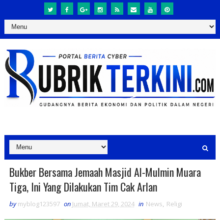
Bukber Bersama Jemaah Masjid Al-Mulmin Muara
Tiga, Ini Yang Dilakukan Tim Cak Arlan
by
myblog123597
on
Jumat, Maret 29, 2024
in
News
,
Religi