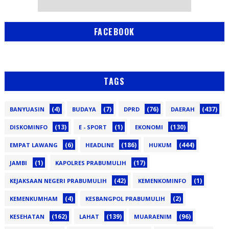
FACEBOOK
TAGS
(4)
(7)
(76)
(437)
BANYUASIN
BUDAYA
DPRD
DAERAH
(13)
(1)
(130)
DISKOMINFO
E - SPORT
EKONOMI
(6)
(186)
(444)
EMPAT LAWANG
HEADLINE
HUKUM
(1)
(17)
JAMBI
KAPOLRES PRABUMULIH
(42)
(1)
KEJAKSAAN NEGERI PRABUMULIH
KEMENKOMINFO
(4)
(2)
KEMENKUMHAM
KESBANGPOL PRABUMULIH
(162)
(139)
(96)
KESEHATAN
LAHAT
MUARAENIM