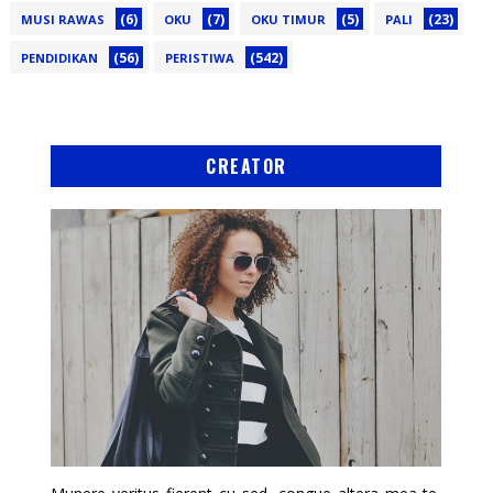
(6)
(7)
(5)
(23)
MUSI RAWAS
OKU
OKU TIMUR
PALI
(56)
(542)
PENDIDIKAN
PERISTIWA
CREATOR