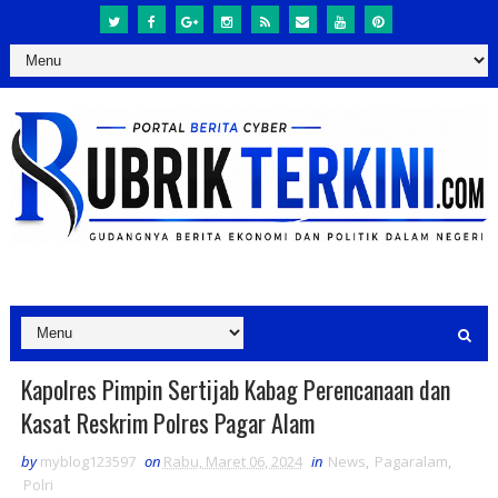
Kapolres Pimpin Sertijab Kabag Perencanaan dan
Kasat Reskrim Polres Pagar Alam
by
myblog123597
on
Rabu, Maret 06, 2024
in
News
,
Pagaralam
,
Polri