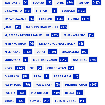
(4)
(7)
(76)
(437)
BANYUASIN
BUDAYA
DPRD
DAERAH
(13)
(1)
(130)
DISKOMINFO
E - SPORT
EKONOMI
(6)
(186)
(444)
EMPAT LAWANG
HEADLINE
HUKUM
(1)
(17)
JAMBI
KAPOLRES PRABUMULIH
(42)
(1)
KEJAKSAAN NEGERI PRABUMULIH
KEMENKOMINFO
(4)
(2)
KEMENKUMHAM
KESBANGPOL PRABUMULIH
(163)
(139)
(97)
KESEHATAN
LAHAT
MUARAENIM
(8)
(617)
(40)
MURATARA
MUSI BANYUASIN
NASIONAL
(4342)
(4)
(5)
NEWS
OKI
OKU SELATAN
(82)
(1)
(6)
OLAHRAGA
PTBA
PAGARALAM
(79)
(5)
(665)
PALEMBANG
PARIWISATA
PEMERINTAHAN
(188)
(489)
(51)
POLITIK
PRABUMULIH
RELIGI
(123)
(17)
(11)
SOSIAL
SUMSEL
LUBUKLINGGAU