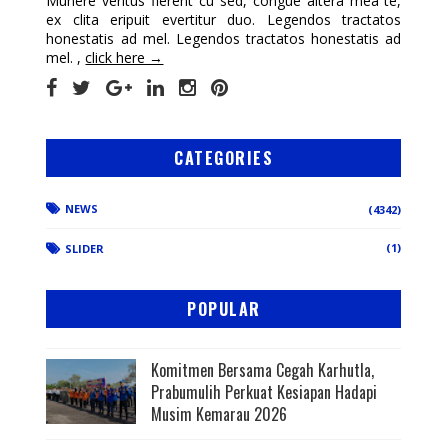
Munere veritus fierent cu sed, congue altera mea te,
ex clita eripuit evertitur duo. Legendos tractatos
honestatis ad mel. Legendos tractatos honestatis ad
mel. ,
click here →
CATEGORIES
NEWS
(4342)
(1)
SLIDER
POPULAR
Komitmen Bersama Cegah Karhutla,
Prabumulih Perkuat Kesiapan Hadapi
Musim Kemarau 2026