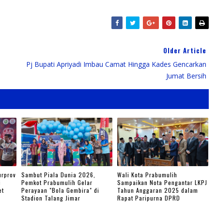
Older Article
n
Pj Bupati Apriyadi Imbau Camat Hingga Kades Gencarkan
Jumat Bersih
urprov
Sambut Piala Dunia 2026,
Wali Kota Prabumulih
i
Pemkot Prabumulih Gelar
Sampaikan Nota Pengantar LKPJ
et
Perayaan "Bola Gembira" di
Tahun Anggaran 2025 dalam
Stadion Talang Jimar
Rapat Paripurna DPRD