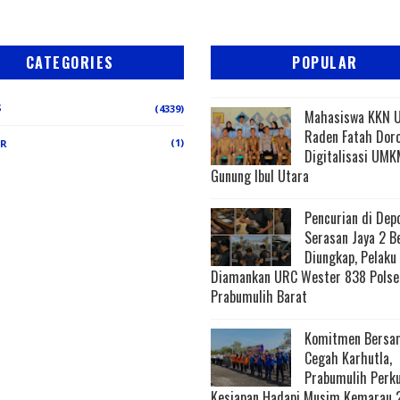
CATEGORIES
POPULAR
S
(4339)
Mahasiswa KKN 
Raden Fatah Dor
(1)
ER
Digitalisasi UMK
Gunung Ibul Utara
Pencurian di Dep
Serasan Jaya 2 B
Diungkap, Pelaku
Diamankan URC Wester 838 Polse
Prabumulih Barat
Komitmen Bersa
Cegah Karhutla,
Prabumulih Perk
Kesiapan Hadapi Musim Kemarau 