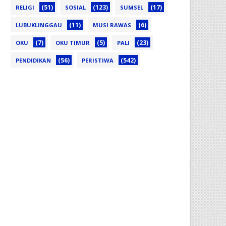
(51)
(123)
(17)
RELIGI
SOSIAL
SUMSEL
(11)
(6)
LUBUKLINGGAU
MUSI RAWAS
(7)
(5)
(23)
OKU
OKU TIMUR
PALI
(56)
(542)
PENDIDIKAN
PERISTIWA