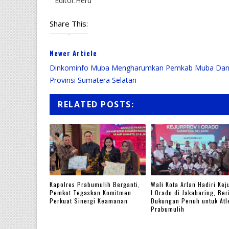
Editor:Heru
Share This:
Newer Article
Dinkominfo Muba Mengharumkan Pemkab Muba Da
Provinsi Sumatera Selatan
RELATED POSTS:
Kapolres Prabumulih Berganti,
Wali Kota Arlan Hadiri Kej
Pemkot Tegaskan Komitmen
I Orado di Jakabaring, Ber
Perkuat Sinergi Keamanan
Dukungan Penuh untuk Atl
Prabumulih