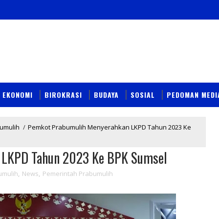
EKONOMI
BIROKRASI
BUDAYA
SOSIAL
PEDOMAN MEDI
umulih
/
Pemkot Prabumulih Menyerahkan LKPD Tahun 2023 Ke
 LKPD Tahun 2023 Ke BPK Sumsel
umulih
,
News
,
Pemerintah Prabumulih