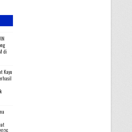
UIN
ong
M di
ot Kayu
erhasil
k
ma
uat
2026