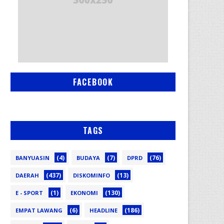
FACEBOOK
TAGS
(4)
(7)
(76)
BANYUASIN
BUDAYA
DPRD
(437)
(13)
DAERAH
DISKOMINFO
(1)
(130)
E - SPORT
EKONOMI
(6)
(186)
EMPAT LAWANG
HEADLINE