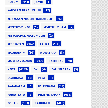
(444)
(1)
HUKUM
JAMBI
(17)
KAPOLRES PRABUMULIH
(42)
KEJAKSAAN NEGERI PRABUMULIH
(1)
(4)
KEMENKOMINFO
KEMENKUMHAM
(2)
KESBANGPOL PRABUMULIH
(162)
(139)
KESEHATAN
LAHAT
(96)
(8)
MUARAENIM
MURATARA
(617)
(40)
MUSI BANYUASIN
NASIONAL
(4339)
(4)
(5)
NEWS
OKI
OKU SELATAN
(82)
(1)
OLAHRAGA
PTBA
(6)
(79)
PAGARALAM
PALEMBANG
(5)
(665)
PARIWISATA
PEMERINTAHAN
(188)
(488)
POLITIK
PRABUMULIH