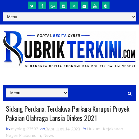
Sidang Perdana, Terdakwa Perkara Korupsi Proyek
Pakaian Olahraga Lansia Dinkes 2021
by
myblog123597
on
Rabu, Juni 14, 2023
in
Hukum
,
Kejaksaan
Negeri Prabumulih
,
News