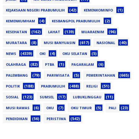
(42)
(1)
KEJAKSAAN NEGERI PRABUMULIH
KEMENKOMINFO
(4)
(2)
KEMENKUMHAM
KESBANGPOL PRABUMULIH
(162)
(139)
(96)
KESEHATAN
LAHAT
MUARAENIM
(8)
(617)
(40)
MURATARA
MUSI BANYUASIN
NASIONAL
(4339)
(4)
(5)
NEWS
OKI
OKU SELATAN
(82)
(1)
(6)
OLAHRAGA
PTBA
PAGARALAM
(79)
(5)
(665)
PALEMBANG
PARIWISATA
PEMERINTAHAN
(188)
(488)
(51)
POLITIK
PRABUMULIH
RELIGI
(123)
(17)
(11)
SOSIAL
SUMSEL
LUBUKLINGGAU
(6)
(7)
(5)
(23)
MUSI RAWAS
OKU
OKU TIMUR
PALI
(56)
(542)
PENDIDIKAN
PERISTIWA