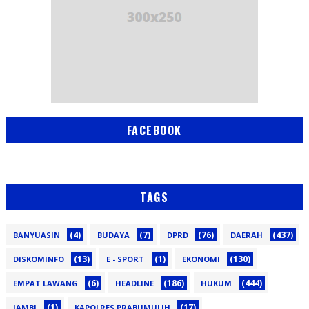
FACEBOOK
TAGS
(4)
(7)
(76)
(437)
BANYUASIN
BUDAYA
DPRD
DAERAH
(13)
(1)
(130)
DISKOMINFO
E - SPORT
EKONOMI
(6)
(186)
(444)
EMPAT LAWANG
HEADLINE
HUKUM
(1)
(17)
JAMBI
KAPOLRES PRABUMULIH