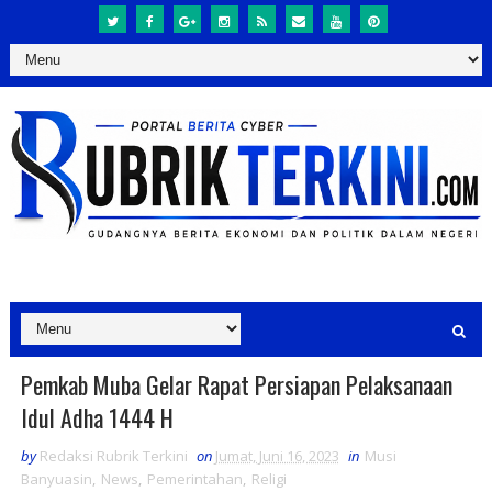
Pemkab Muba Gelar Rapat Persiapan Pelaksanaan
Idul Adha 1444 H
by
Redaksi Rubrik Terkini
on
Jumat, Juni 16, 2023
in
Musi
Banyuasin
,
News
,
Pemerintahan
,
Religi