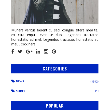
Munere veritus fierent cu sed, congue altera mea te,
ex clita eripuit evertitur duo. Legendos tractatos
honestatis ad mel. Legendos tractatos honestatis ad
mel. ,
click here →
CATEGORIES
NEWS
(4342)
(1)
SLIDER
POPULAR