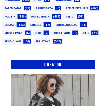
(79)
(5)
(665)
PALEMBANG
PARIWISATA
PEMERINTAHAN
(188)
(489)
(51)
POLITIK
PRABUMULIH
RELIGI
(123)
(17)
(11)
SOSIAL
SUMSEL
LUBUKLINGGAU
(6)
(7)
(5)
(23)
MUSI RAWAS
OKU
OKU TIMUR
PALI
(56)
(542)
PENDIDIKAN
PERISTIWA
CREATOR