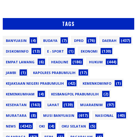
TAGS
(4)
(7)
(76)
(437)
BANYUASIN
BUDAYA
DPRD
DAERAH
(13)
(1)
(130)
DISKOMINFO
E - SPORT
EKONOMI
(6)
(186)
(444)
EMPAT LAWANG
HEADLINE
HUKUM
(1)
(17)
JAMBI
KAPOLRES PRABUMULIH
(42)
(1)
KEJAKSAAN NEGERI PRABUMULIH
KEMENKOMINFO
(4)
(2)
KEMENKUMHAM
KESBANGPOL PRABUMULIH
(163)
(139)
(97)
KESEHATAN
LAHAT
MUARAENIM
(8)
(617)
(40)
MURATARA
MUSI BANYUASIN
NASIONAL
(4342)
(4)
(5)
NEWS
OKI
OKU SELATAN
(82)
(1)
(6)
OLAHRAGA
PTBA
PAGARALAM