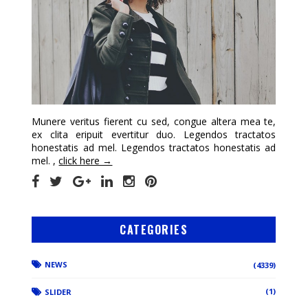
Munere veritus fierent cu sed, congue altera mea te,
ex clita eripuit evertitur duo. Legendos tractatos
honestatis ad mel. Legendos tractatos honestatis ad
mel. ,
click here →
CATEGORIES
NEWS
(4339)
(1)
SLIDER