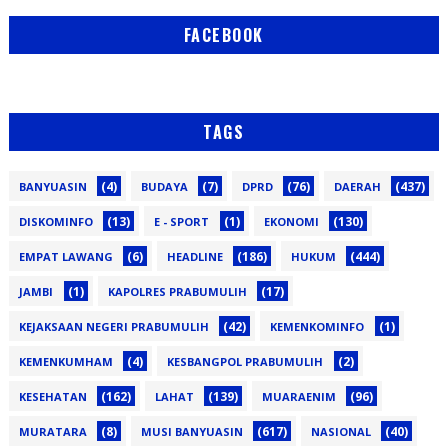
FACEBOOK
TAGS
(4)
(7)
(76)
(437)
BANYUASIN
BUDAYA
DPRD
DAERAH
(13)
(1)
(130)
DISKOMINFO
E - SPORT
EKONOMI
(6)
(186)
(444)
EMPAT LAWANG
HEADLINE
HUKUM
(1)
(17)
JAMBI
KAPOLRES PRABUMULIH
(42)
(1)
KEJAKSAAN NEGERI PRABUMULIH
KEMENKOMINFO
(4)
(2)
KEMENKUMHAM
KESBANGPOL PRABUMULIH
(162)
(139)
(96)
KESEHATAN
LAHAT
MUARAENIM
(8)
(617)
(40)
MURATARA
MUSI BANYUASIN
NASIONAL