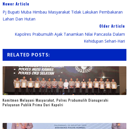
Newer Article
Pj Bupati Muba Himbau Masyarakat Tidak Lakukan Pembakaran
Lahan Dan Hutan
Older Article
Kapolres Prabumulih Ajak Tanamkan Nilai Pancasila Dalam
Kehidupan Sehari-Hari
RELATED POSTS:
Komitmen Melayani Masyarakat, Polres Prabumulih Dianugerahi
Pelayanan Publik Prima Dari Kapolri