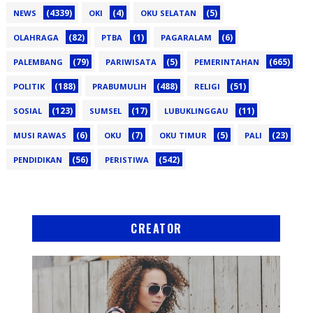
(4339)
(4)
(5)
NEWS
OKI
OKU SELATAN
(82)
(1)
(6)
OLAHRAGA
PTBA
PAGARALAM
(79)
(5)
(665)
PALEMBANG
PARIWISATA
PEMERINTAHAN
(188)
(488)
(51)
POLITIK
PRABUMULIH
RELIGI
(123)
(17)
(11)
SOSIAL
SUMSEL
LUBUKLINGGAU
(6)
(7)
(5)
(23)
MUSI RAWAS
OKU
OKU TIMUR
PALI
(56)
(542)
PENDIDIKAN
PERISTIWA
CREATOR