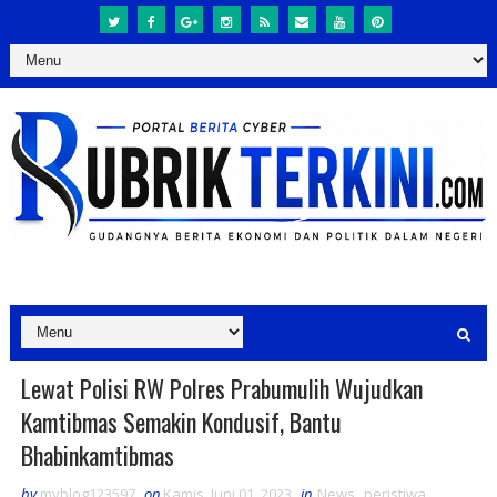
Lewat Polisi RW Polres Prabumulih Wujudkan
Kamtibmas Semakin Kondusif, Bantu
Bhabinkamtibmas
by
myblog123597
on
Kamis, Juni 01, 2023
in
News
,
peristiwa
,