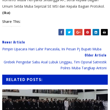
Umum Setda Muba Seprizal SE MSI dan Kepala Bagian Protokol.
(Ika)
Share This:
Newer Article
Pimpin Upacara Hari Lahir Pancasila, Ini Pesan Pj Bupati Muba
Older Article
Grebek Pengedar Sabu Asal Lubuk Linggau, Tim Opsnal Satrestik
Polres Muba Tangkap Antoni
RELATED POSTS: