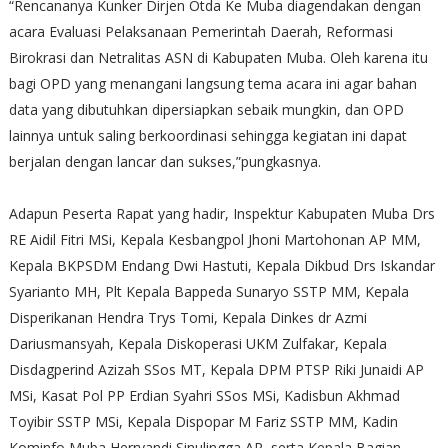
“Rencananya Kunker Dirjen Otda Ke Muba diagendakan dengan
acara Evaluasi Pelaksanaan Pemerintah Daerah, Reformasi
Birokrasi dan Netralitas ASN di Kabupaten Muba. Oleh karena itu
bagi OPD yang menangani langsung tema acara ini agar bahan
data yang dibutuhkan dipersiapkan sebaik mungkin, dan OPD
lainnya untuk saling berkoordinasi sehingga kegiatan ini dapat
berjalan dengan lancar dan sukses,”pungkasnya.
Adapun Peserta Rapat yang hadir, Inspektur Kabupaten Muba Drs
RE Aidil Fitri MSi, Kepala Kesbangpol Jhoni Martohonan AP MM,
Kepala BKPSDM Endang Dwi Hastuti, Kepala Dikbud Drs Iskandar
Syarianto MH, Plt Kepala Bappeda Sunaryo SSTP MM, Kepala
Disperikanan Hendra Trys Tomi, Kepala Dinkes dr Azmi
Dariusmansyah, Kepala Diskoperasi UKM Zulfakar, Kepala
Disdagperind Azizah SSos MT, Kepala DPM PTSP Riki Junaidi AP
MSi, Kasat Pol PP Erdian Syahri SSos MSi, Kadisbun Akhmad
Toyibir SSTP MSi, Kepala Dispopar M Fariz SSTP MM, Kadin
Kominfo Muba Herryandi Sinulingga AP, serta Kepala Bagian