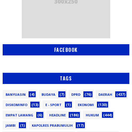
FACEBOOK
TAGS
(4)
(7)
(76)
(437)
BANYUASIN
BUDAYA
DPRD
DAERAH
(13)
(1)
(130)
DISKOMINFO
E - SPORT
EKONOMI
(6)
(186)
(444)
EMPAT LAWANG
HEADLINE
HUKUM
(1)
(17)
JAMBI
KAPOLRES PRABUMULIH