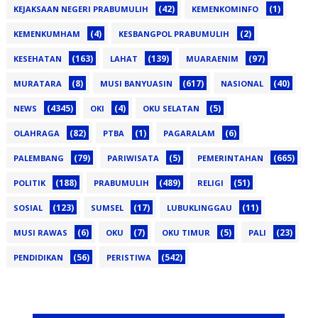
(42)
(1)
KEJAKSAAN NEGERI PRABUMULIH
KEMENKOMINFO
(4)
(2)
KEMENKUMHAM
KESBANGPOL PRABUMULIH
(163)
(139)
(97)
KESEHATAN
LAHAT
MUARAENIM
(8)
(617)
(40)
MURATARA
MUSI BANYUASIN
NASIONAL
(4345)
(4)
(5)
NEWS
OKI
OKU SELATAN
(82)
(1)
(6)
OLAHRAGA
PTBA
PAGARALAM
(79)
(5)
(665)
PALEMBANG
PARIWISATA
PEMERINTAHAN
(188)
(489)
(51)
POLITIK
PRABUMULIH
RELIGI
(123)
(17)
(11)
SOSIAL
SUMSEL
LUBUKLINGGAU
(6)
(7)
(5)
(23)
MUSI RAWAS
OKU
OKU TIMUR
PALI
(56)
(542)
PENDIDIKAN
PERISTIWA