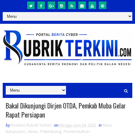
Bakal Dikunjungi Dirjen OTDA, Pemkab Muba Gelar
Rapat Persiapan
by
Redaksi Rubrik Terkini
on
Minggu, Juni 04, 2023
in
Musi
Banyuasin
,
News
,
Palembang
,
Pemerintahan