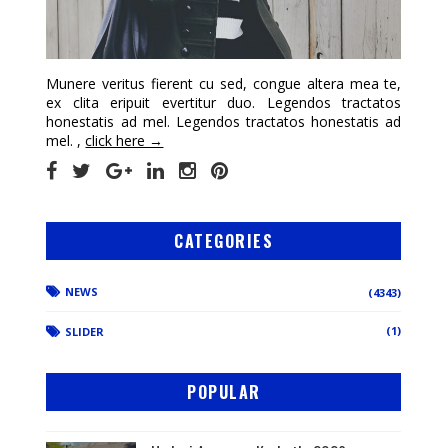
Munere veritus fierent cu sed, congue altera mea te,
ex clita eripuit evertitur duo. Legendos tractatos
honestatis ad mel. Legendos tractatos honestatis ad
mel. ,
click here →
CATEGORIES
NEWS
(4343)
(1)
SLIDER
POPULAR