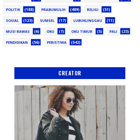
(188)
(489)
(51)
POLITIK
PRABUMULIH
RELIGI
(123)
(17)
(11)
SOSIAL
SUMSEL
LUBUKLINGGAU
(6)
(7)
(5)
(23)
MUSI RAWAS
OKU
OKU TIMUR
PALI
(56)
(542)
PENDIDIKAN
PERISTIWA
CREATOR