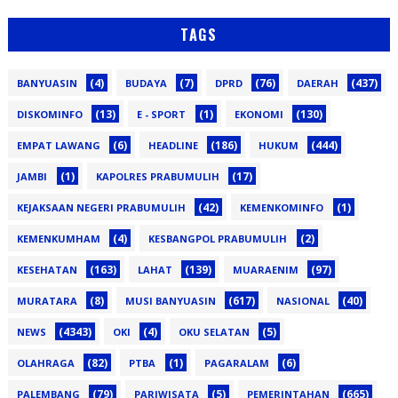
TAGS
(4)
(7)
(76)
(437)
BANYUASIN
BUDAYA
DPRD
DAERAH
(13)
(1)
(130)
DISKOMINFO
E - SPORT
EKONOMI
(6)
(186)
(444)
EMPAT LAWANG
HEADLINE
HUKUM
(1)
(17)
JAMBI
KAPOLRES PRABUMULIH
(42)
(1)
KEJAKSAAN NEGERI PRABUMULIH
KEMENKOMINFO
(4)
(2)
KEMENKUMHAM
KESBANGPOL PRABUMULIH
(163)
(139)
(97)
KESEHATAN
LAHAT
MUARAENIM
(8)
(617)
(40)
MURATARA
MUSI BANYUASIN
NASIONAL
(4343)
(4)
(5)
NEWS
OKI
OKU SELATAN
(82)
(1)
(6)
OLAHRAGA
PTBA
PAGARALAM
(79)
(5)
(665)
PALEMBANG
PARIWISATA
PEMERINTAHAN