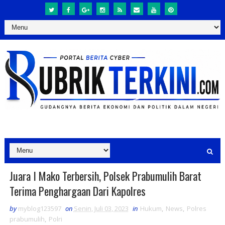
Juara I Mako Terbersih, Polsek Prabumulih Barat
Terima Penghargaan Dari Kapolres
by
myblog123597
on
Senin, Juli 03, 2023
in
Hukum
,
News
,
Polres
prabumulih
,
Polri