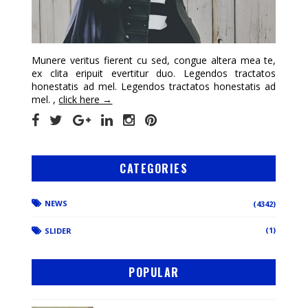
Munere veritus fierent cu sed, congue altera mea te,
ex clita eripuit evertitur duo. Legendos tractatos
honestatis ad mel. Legendos tractatos honestatis ad
mel. ,
click here →
CATEGORIES
NEWS
(4342)
(1)
SLIDER
POPULAR