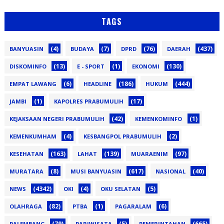
TAGS
(4)
(7)
(76)
(437)
BANYUASIN
BUDAYA
DPRD
DAERAH
(13)
(1)
(130)
DISKOMINFO
E - SPORT
EKONOMI
(6)
(186)
(444)
EMPAT LAWANG
HEADLINE
HUKUM
(1)
(17)
JAMBI
KAPOLRES PRABUMULIH
(42)
(1)
KEJAKSAAN NEGERI PRABUMULIH
KEMENKOMINFO
(4)
(2)
KEMENKUMHAM
KESBANGPOL PRABUMULIH
(163)
(139)
(97)
KESEHATAN
LAHAT
MUARAENIM
(8)
(617)
(40)
MURATARA
MUSI BANYUASIN
NASIONAL
(4342)
(4)
(5)
NEWS
OKI
OKU SELATAN
(82)
(1)
(6)
OLAHRAGA
PTBA
PAGARALAM
(79)
(5)
(665)
PALEMBANG
PARIWISATA
PEMERINTAHAN