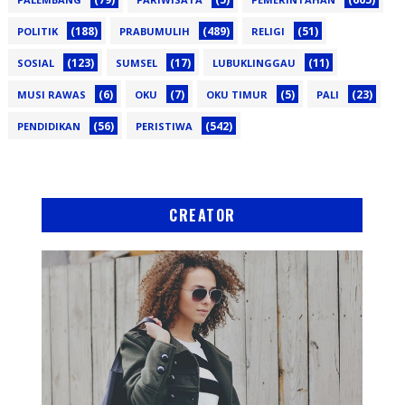
(188)
(489)
(51)
POLITIK
PRABUMULIH
RELIGI
(123)
(17)
(11)
SOSIAL
SUMSEL
LUBUKLINGGAU
(6)
(7)
(5)
(23)
MUSI RAWAS
OKU
OKU TIMUR
PALI
(56)
(542)
PENDIDIKAN
PERISTIWA
CREATOR