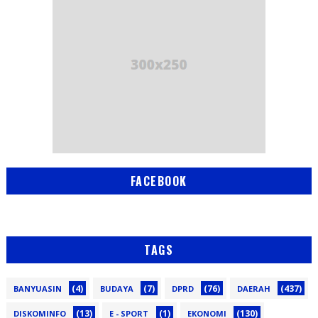
FACEBOOK
TAGS
(4)
(7)
(76)
(437)
BANYUASIN
BUDAYA
DPRD
DAERAH
(13)
(1)
(130)
DISKOMINFO
E - SPORT
EKONOMI