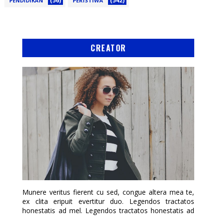
(56)
(542)
PENDIDIKAN
PERISTIWA
CREATOR
Munere veritus fierent cu sed, congue altera mea te,
ex clita eripuit evertitur duo. Legendos tractatos
honestatis ad mel. Legendos tractatos honestatis ad