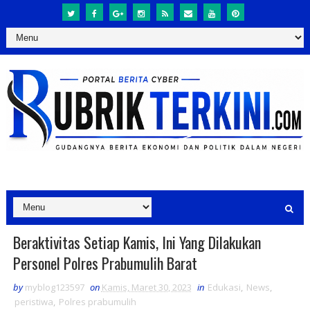
Beraktivitas Setiap Kamis, Ini Yang Dilakukan
Personel Polres Prabumulih Barat
by
myblog123597
on
Kamis, Maret 30, 2023
in
Edukasi
,
News
,
peristiwa
,
Polres prabumulih