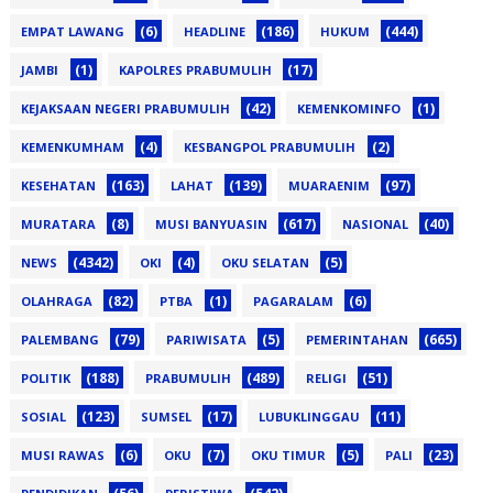
(6)
(186)
(444)
EMPAT LAWANG
HEADLINE
HUKUM
(1)
(17)
JAMBI
KAPOLRES PRABUMULIH
(42)
(1)
KEJAKSAAN NEGERI PRABUMULIH
KEMENKOMINFO
(4)
(2)
KEMENKUMHAM
KESBANGPOL PRABUMULIH
(163)
(139)
(97)
KESEHATAN
LAHAT
MUARAENIM
(8)
(617)
(40)
MURATARA
MUSI BANYUASIN
NASIONAL
(4342)
(4)
(5)
NEWS
OKI
OKU SELATAN
(82)
(1)
(6)
OLAHRAGA
PTBA
PAGARALAM
(79)
(5)
(665)
PALEMBANG
PARIWISATA
PEMERINTAHAN
(188)
(489)
(51)
POLITIK
PRABUMULIH
RELIGI
(123)
(17)
(11)
SOSIAL
SUMSEL
LUBUKLINGGAU
(6)
(7)
(5)
(23)
MUSI RAWAS
OKU
OKU TIMUR
PALI