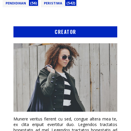
(56)
(542)
PENDIDIKAN
PERISTIWA
CREATOR
Munere veritus fierent cu sed, congue altera mea te,
ex clita eripuit evertitur duo. Legendos tractatos
honestatis ad mel. Legendos tractatos honestatis ad