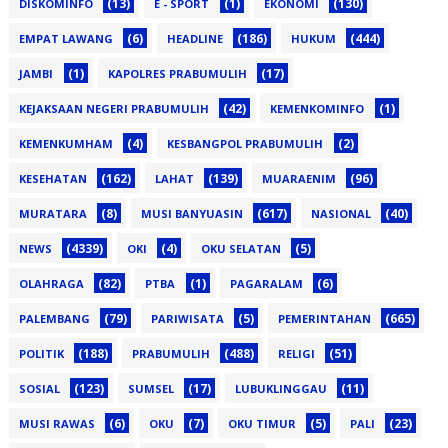
(13)
(1)
(130)
DISKOMINFO
E - SPORT
EKONOMI
(6)
(186)
(444)
EMPAT LAWANG
HEADLINE
HUKUM
(1)
(17)
JAMBI
KAPOLRES PRABUMULIH
(42)
(1)
KEJAKSAAN NEGERI PRABUMULIH
KEMENKOMINFO
(4)
(2)
KEMENKUMHAM
KESBANGPOL PRABUMULIH
(162)
(139)
(96)
KESEHATAN
LAHAT
MUARAENIM
(8)
(617)
(40)
MURATARA
MUSI BANYUASIN
NASIONAL
(4339)
(4)
(5)
NEWS
OKI
OKU SELATAN
(82)
(1)
(6)
OLAHRAGA
PTBA
PAGARALAM
(79)
(5)
(665)
PALEMBANG
PARIWISATA
PEMERINTAHAN
(188)
(488)
(51)
POLITIK
PRABUMULIH
RELIGI
(123)
(17)
(11)
SOSIAL
SUMSEL
LUBUKLINGGAU
(6)
(7)
(5)
(23)
MUSI RAWAS
OKU
OKU TIMUR
PALI