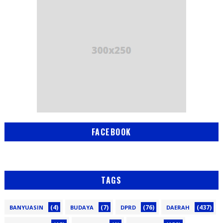
FACEBOOK
TAGS
(4)
(7)
(76)
(437)
BANYUASIN
BUDAYA
DPRD
DAERAH