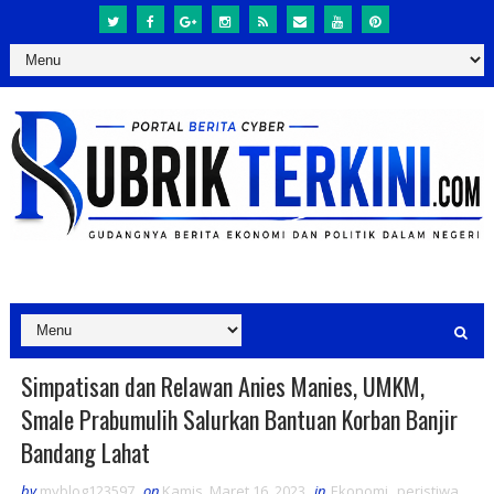
Simpatisan dan Relawan Anies Manies, UMKM,
Smale Prabumulih Salurkan Bantuan Korban Banjir
Bandang Lahat
by
myblog123597
on
Kamis, Maret 16, 2023
in
Ekonomi
,
peristiwa