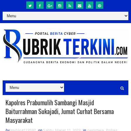
Kapolres Prabumulih Sambangi Masjid
Baiturrahman Sukajadi, Jumat Curhat Bersama
Masyarakat
by
myblog123597
on
Sabtu, Maret 11, 2023
in
peristiwa
,
Polres