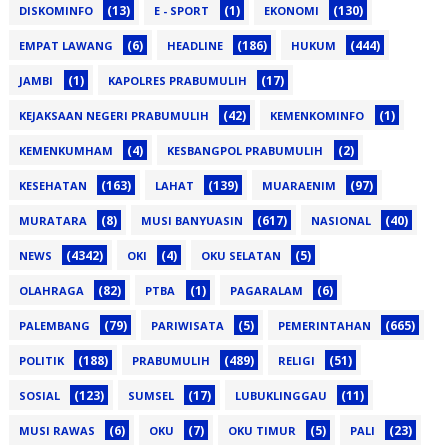
(13)
(1)
(130)
DISKOMINFO
E - SPORT
EKONOMI
(6)
(186)
(444)
EMPAT LAWANG
HEADLINE
HUKUM
(1)
(17)
JAMBI
KAPOLRES PRABUMULIH
(42)
(1)
KEJAKSAAN NEGERI PRABUMULIH
KEMENKOMINFO
(4)
(2)
KEMENKUMHAM
KESBANGPOL PRABUMULIH
(163)
(139)
(97)
KESEHATAN
LAHAT
MUARAENIM
(8)
(617)
(40)
MURATARA
MUSI BANYUASIN
NASIONAL
(4342)
(4)
(5)
NEWS
OKI
OKU SELATAN
(82)
(1)
(6)
OLAHRAGA
PTBA
PAGARALAM
(79)
(5)
(665)
PALEMBANG
PARIWISATA
PEMERINTAHAN
(188)
(489)
(51)
POLITIK
PRABUMULIH
RELIGI
(123)
(17)
(11)
SOSIAL
SUMSEL
LUBUKLINGGAU
(6)
(7)
(5)
(23)
MUSI RAWAS
OKU
OKU TIMUR
PALI