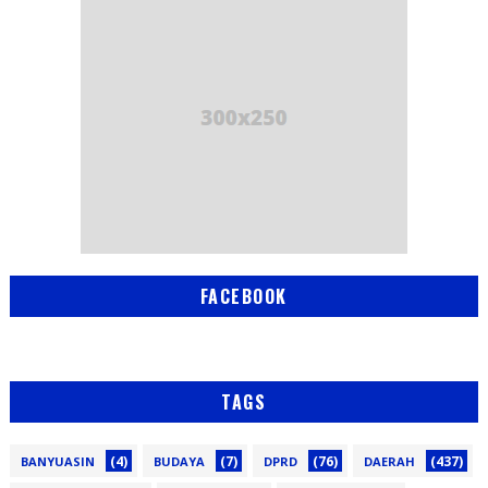
FACEBOOK
TAGS
(4)
(7)
(76)
(437)
BANYUASIN
BUDAYA
DPRD
DAERAH