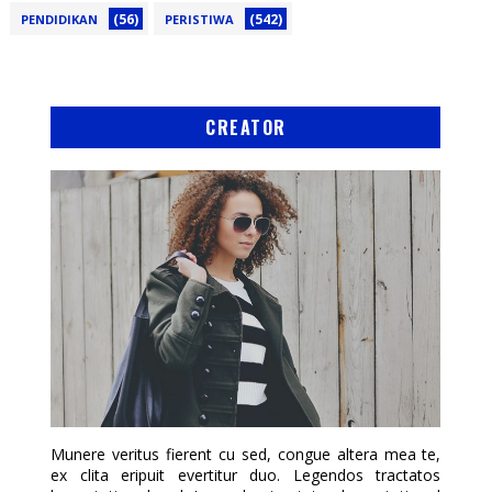
(56)
(542)
PENDIDIKAN
PERISTIWA
CREATOR
Munere veritus fierent cu sed, congue altera mea te,
ex clita eripuit evertitur duo. Legendos tractatos