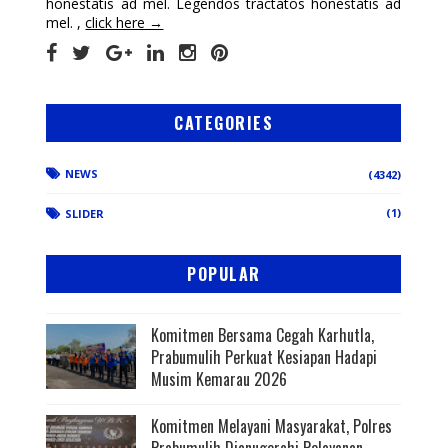
honestatis ad mel. Legendos tractatos honestatis ad
mel. ,
click here →
CATEGORIES
NEWS
(4342)
(1)
SLIDER
POPULAR
Komitmen Bersama Cegah Karhutla,
Prabumulih Perkuat Kesiapan Hadapi
Musim Kemarau 2026
Komitmen Melayani Masyarakat, Polres